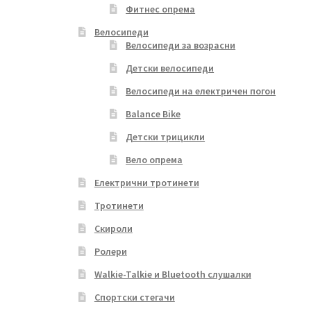
Фитнес опрема
Велосипеди
Велосипеди за возрасни
Детски велосипеди
Велосипеди на електричен погон
Balance Bike
Детски трицикли
Вело опрема
Електрични тротинети
Тротинети
Скироли
Ролери
Walkie-Talkie и Bluetooth слушалки
Спортски стегачи