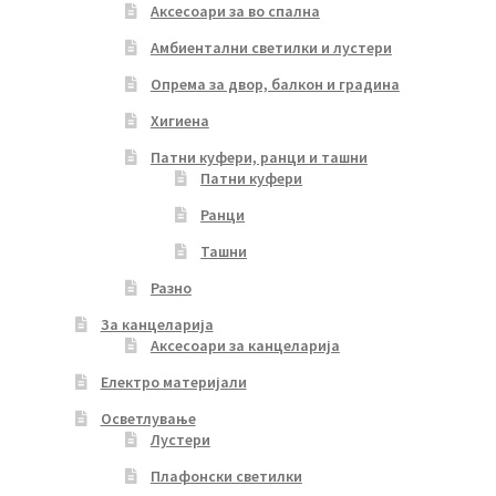
Аксесоари за во спална
Амбиентални светилки и лустери
Опрема за двор, балкон и градина
Хигиена
Патни куфери, ранци и ташни
Патни куфери
Ранци
Ташни
Разно
За канцеларија
Аксесоари за канцеларија
Електро материјали
Осветлување
Лустери
Плафонски светилки