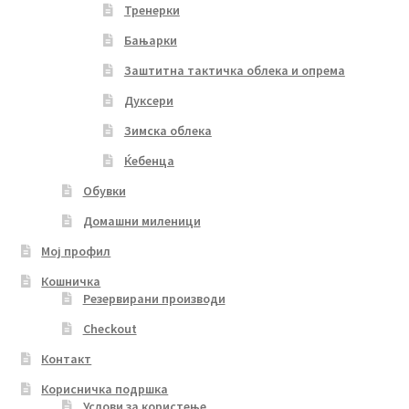
Тренерки
Бањарки
Заштитна тактичка облека и опрема
Дуксери
Зимска облека
Ќебенца
Обувки
Домашни миленици
Мој профил
Кошничка
Резервирани производи
Checkout
Контакт
Корисничка подршка
Услови за користење