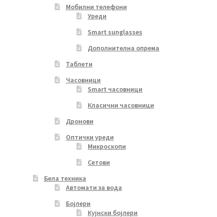
Мобилни телефони
Уреди
Smart sunglasses
Дополнителна опрема
Таблети
Часовници
Smart часовници
Класични часовници
Дронови
Оптички уреди
Микроскопи
Сетови
Бела техника
Автомати за вода
Бојлери
Кујнски бојлери