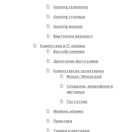
Gaming streaming
Gaming столици
Gaming волани
Виртуелна реалност
Компјутери и IT опрема
Barcode скенери
Дигитални фото рамки
Компјутерска галантерија
Mouse / Mouse pad
Слушалки, микрофони и
звучници
Тастатури
Мрежна опрема
Принтери
Тонери и кертриџи