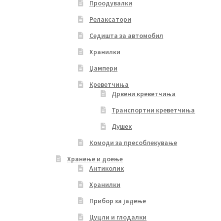
Проодувалки
Релаксатори
Седишта за автомобил
Хранилки
Џампери
Креветчиња
Дрвени креветчиња
Транспортни креветчиња
Душек
Комоди за пресоблекување
Хранење и доење
Антиколик
Хранилки
Прибор за јадење
Цуцли и глодалки