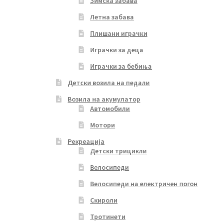
Зимска забава
Летна забава
Плишани играчки
Играчки за деца
Играчки за бебиња
Детски возила на педали
Возила на акумулатор
Автомобили
Мотори
Рекреација
Детски трицикли
Велосипеди
Велосипеди на електричен погон
Скироли
Тротинети