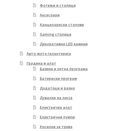
Фотељи и столици
Аксесоари
Канцелариски столови
Gaming столици
Декоративни LED камини
Авто-мото галантерија
Градина и алат
Базени и летна програма
Батериски програм
Додатоци и разно
Дувалки на лисја
Електричен алат
Електрични пумпи
Косилки за трева