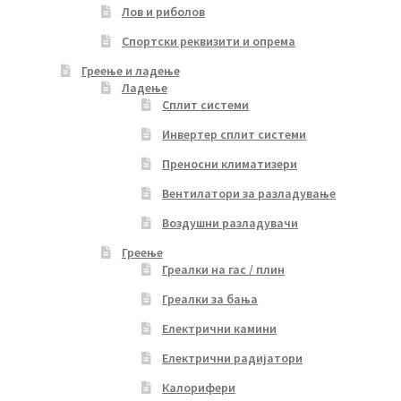
Лов и риболов
Спортски реквизити и опрема
Греење и ладење
Ладење
Сплит системи
Инвертер сплит системи
Преносни климатизери
Вентилатори за разладување
Воздушни разладувачи
Греење
Греалки на гас / плин
Греалки за бања
Електрични камини
Електрични радијатори
Калорифери