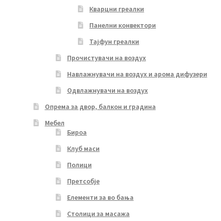
Кварцни греалки
Панелни конвектори
Тајфун греалки
Прочистувачи на воздух
Навлажнувачи на воздух и арома дифузери
Одвлажнувачи на воздух
Опрема за двор, балкон и градина
Мебел
Бироа
Клуб маси
Полици
Претсобје
Елементи за во бања
Столици за масажа