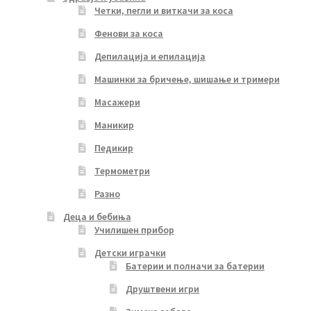
Четки, пегли и виткачи за коса
Фенови за коса
Депилација и епилација
Машинки за бричење, шишање и тримери
Масажери
Маникир
Педикир
Термометри
Разно
Деца и бебиња
Училишен прибор
Детски играчки
Батерии и полначи за батерии
Друштвени игри