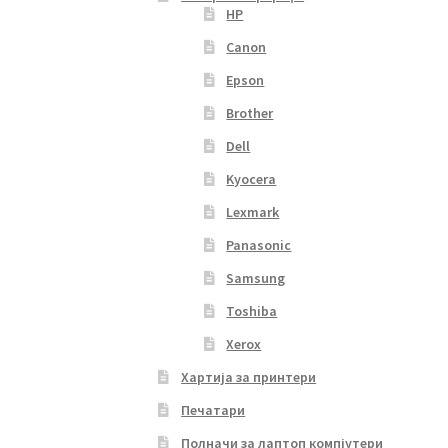
HP
Canon
Epson
Brother
Dell
Kyocera
Lexmark
Panasonic
Samsung
Toshiba
Xerox
Хартија за принтери
Печатари
Полначи за лаптоп компјутери