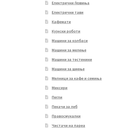
Електрични ѓезвиња
Електрични тави
Кафемати
Кујнски роботи
Машини за колбаси
Машини за мелење
Машини за тестенини
Машини за шиење
Мелници за кафе и семиња
Миксери
Пегли
Пекачи за леб
Правосмукалки
Чистачи на пареа