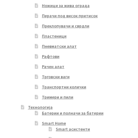
Ножици за жива ограда
Перачи под висок притисок
Преклопувачи и сврдли
Пластеници
Пневматски алат
Рафтови
Рачен алат
Трговски ваги
Транспортни колички
Тримери и пили
Технологија
Батерии и полначи за батерии
Smart Home
Smart асистенти