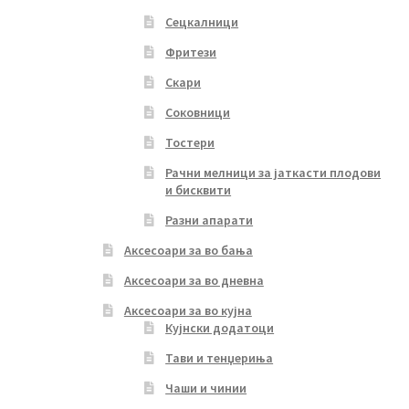
Сецкалници
Фритези
Скари
Соковници
Тостери
Рачни мелници за јаткасти плодови
и бисквити
Разни апарати
Аксесоари за во бања
Аксесоари за во дневна
Аксесоари за во кујна
Кујнски додатоци
Тави и тенџериња
Чаши и чинии