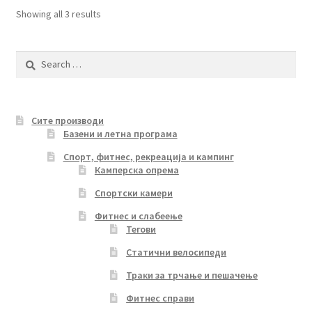
Sorted
Showing all 3 results
by
latest
Search
for:
Сите производи
Базени и летна програма
Спорт, фитнес, рекреација и кампинг
Камперска опрема
Спортски камери
Фитнес и слабеење
Тегови
Статични велосипеди
Траки за трчање и пешачење
Фитнес справи