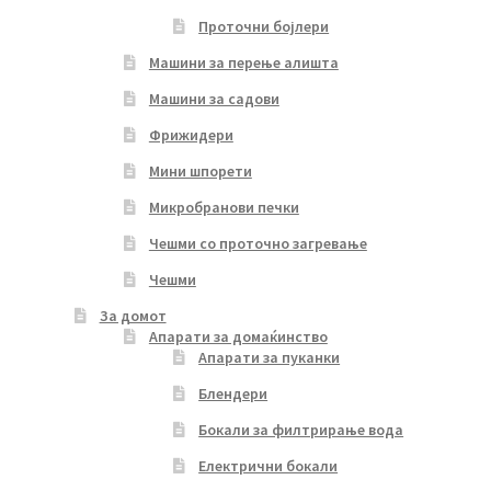
Проточни бојлери
Машини за перење алишта
Машини за садови
Фрижидери
Мини шпорети
Микробранови печки
Чешми со проточно загревање
Чешми
За домот
Апарати за домаќинство
Апарати за пуканки
Блендери
Бокали за филтрирање вода
Електрични бокали