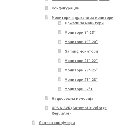
Конфигурации
Монитори и држачи за монитори
Држачи за монитори
Монитори 7″-18″
Монитори 19″-20″
Gaming монитори
Монитори 21″-22″
Монитори 23″-25″
Монитори 27″-28″
Монитори 32″+
Надворешна меморија
UPS & AVR (Automatic Voltage
Regulator)
Лаптоп компјутери