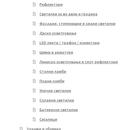
Рефлектори
Светилки за во двор и градина
Фасадни, степенишни и ѕидни светилки
Диско осветлување
LED ленти / трафоа / конектори
Цевки и арматури
Линиско осветлување и спот рефлектори
Столни ламби
Подни ламби
Улични светилки
Соларни светилки
Батериски светилки
Сијалици
Здравје и убавина