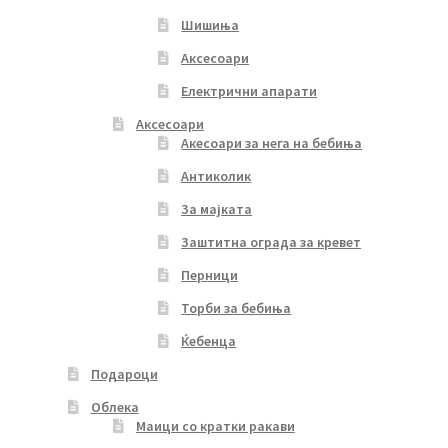
Шишиња
Аксесоари
Електрични апарати
Аксесоари
Акесоари за нега на бебиња
Антиколик
За мајката
Заштитна ограда за кревет
Перници
Торби за бебиња
Ќебенца
Подароци
Облека
Маици со кратки ракави