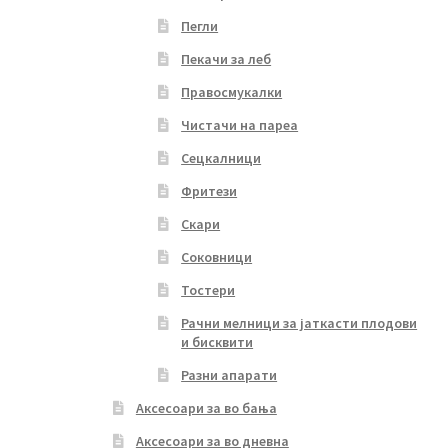
Пегли
Пекачи за леб
Правосмукалки
Чистачи на пареа
Сецкалници
Фритези
Скари
Соковници
Тостери
Рачни мелници за јаткасти плодови
и бисквити
Разни апарати
Аксесоари за во бања
Аксесоари за во дневна