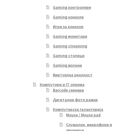
Gaming контролери
Gaming конзоли
Игри за конзоли
Gaming монитори
Gaming streaming
Gaming столици
Gaming волани
Виртуелна реалност
Компјутери и IT опрема
Barcode скенери
Дигитални фото рамки
Компјутерска галантерија
Mouse / Mouse pad
Слушалки, микрофони и
звучници