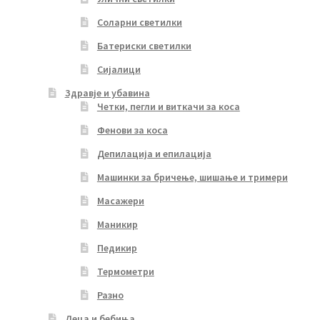
Соларни светилки
Батериски светилки
Сијалици
Здравје и убавина
Четки, пегли и виткачи за коса
Фенови за коса
Депилација и епилација
Машинки за бричење, шишање и тримери
Масажери
Маникир
Педикир
Термометри
Разно
Деца и бебиња