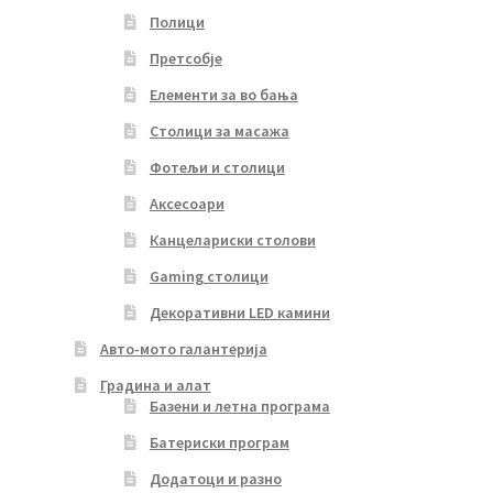
Полици
Претсобје
Елементи за во бања
Столици за масажа
Фотељи и столици
Аксесоари
Канцелариски столови
Gaming столици
Декоративни LED камини
Авто-мото галантерија
Градина и алат
Базени и летна програма
Батериски програм
Додатоци и разно