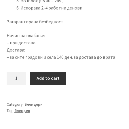
Во inbox (08.00 – 24ч.)
Испорака 2-4 работни денови
Загарантирана безбедност
Начин на плаќање:
– при достава
Достава:
– за сите градови и села 140 ден. за достава до врата
Блендер
Add to cart
Colossus
CSS-
5412
quantity
Category:
Блендери
Tag:
блендер