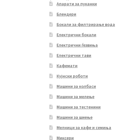
Апарати за пуканки
Блендери
Бокали за филтрирање вода
Електрични бокали
Електрични ѓезвиња
Електрични тави
Кафемати
Кујнски роботи
Машини за колбаси
Машини за мелење
Машини за тестенини
Машини за шиење
Мелници за кафе и семиња
Миксери