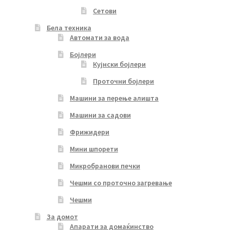
Сетови
Бела техника
Автомати за вода
Бојлери
Кујнски бојлери
Проточни бојлери
Машини за перење алишта
Машини за садови
Фрижидери
Мини шпорети
Микробранови печки
Чешми со проточно загревање
Чешми
За домот
Апарати за домаќинство