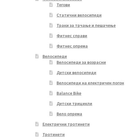
Тегови
Статични велосипеди
Траки за трчање и пешачење
Фитнес справи
Фитнес опрема
Велосипеди
Велосипеди за возрасни
Детски велосипеди
Велосипеди на електричен погон
Balance Bike
Детски трицикли
Вело опрема
Електрични тротинети
Тротинети