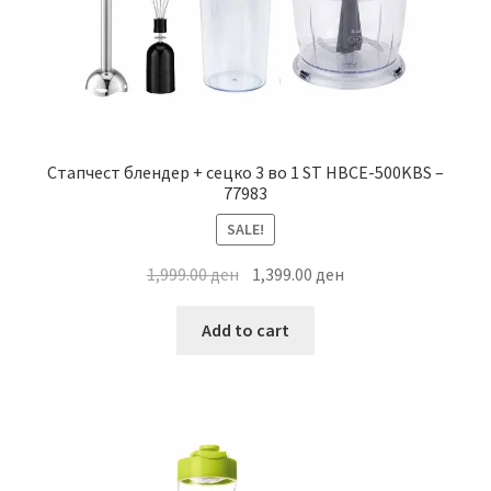
Стапчест блендер + сецко 3 во 1 ST HBCE-500KBS –
77983
SALE!
Original
Current
1,999.00
ден
1,399.00
ден
price
price
was:
is:
Add to cart
1,999.00 ден.
1,399.00 ден.