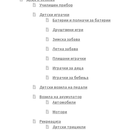
Училишен прибор
Детски играчки
Батерии и полначи за батерии
Друштвени игри
Зимска забава
Летна забава
Плишани играчки
Играчки за деца
Играчки за бебиња
Детски возила на педали
Возила на акумулатор
Автомобили
Мотори
Рекреација
Детски трицикли