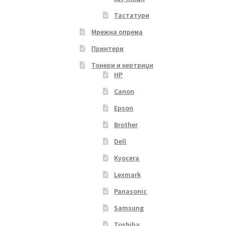
Тастатури
Мрежна опрема
Принтери
Тонери и кертриџи
HP
Canon
Epson
Brother
Dell
Kyocera
Lexmark
Panasonic
Samsung
Toshiba