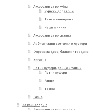
Аксесоари за во кујна
Кујнски додатоци
Тави и тенџериња
Чаши и чинии
Аксесоари за во спална
Амбиентални светилки и лустери
Опрема за двор, балкон и градина
Хигиена
Патни куфери, ранци и ташни
Патни куфери
Ранци
Ташни
Разно
За канцеларија
Аксесоари за канцеларија