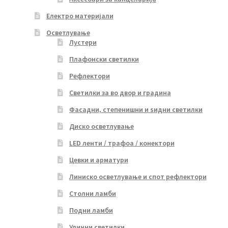
Електро материјали
Осветлување
Лустери
Плафонски светилки
Рефлектори
Светилки за во двор и градина
Фасадни, степенишни и ѕидни светилки
Диско осветлување
LED ленти / трафоа / конектори
Цевки и арматури
Линиско осветлување и спот рефлектори
Столни ламби
Подни ламби
Улични светилки