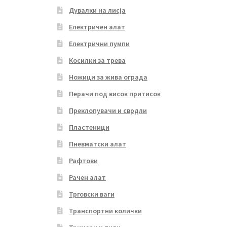
Дувалки на лисја
Електричен алат
Електрични пумпи
Косилки за трева
Ножици за жива ограда
Перачи под висок притисок
Преклопувачи и сврдли
Пластеници
Пневматски алат
Рафтови
Рачен алат
Трговски ваги
Транспортни колички