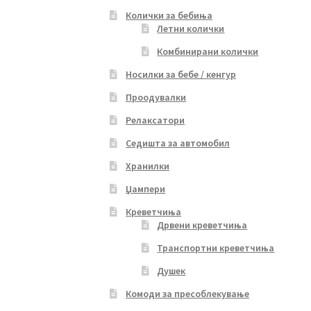
Колички за бебиња
Летни колички
Комбинирани колички
Носилки за бебе / кенгур
Проодувалки
Релаксатори
Седишта за автомобил
Хранилки
Џампери
Креветчиња
Дрвени креветчиња
Транспортни креветчиња
Душек
Комоди за пресоблекување