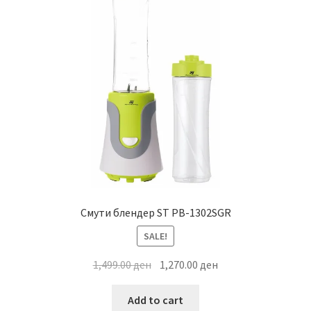
Смути блендер ST PB-1302SGR
SALE!
Original
Current
1,499.00
ден
1,270.00
ден
price
price
was:
is:
Add to cart