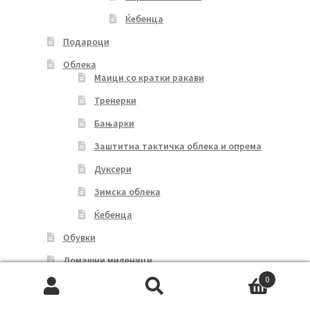
Ќебенца
Подароци
Облека
Маици со кратки ракави
Тренерки
Бањарки
Заштитна тактичка облека и опрема
Дуксери
Зимска облека
Ќебенца
Обувки
Домашни миленици
0
Мој профил
Search
Search
Кошничка