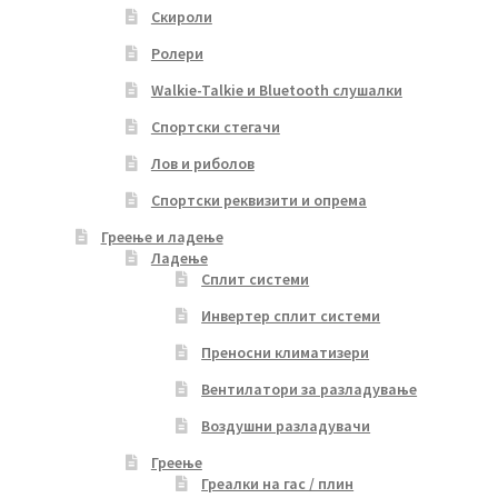
Скироли
Ролери
Walkie-Talkie и Bluetooth слушалки
Спортски стегачи
Лов и риболов
Спортски реквизити и опрема
Греење и ладење
Ладење
Сплит системи
Инвертер сплит системи
Преносни климатизери
Вентилатори за разладување
Воздушни разладувачи
Греење
Греалки на гас / плин