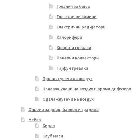
Греалки за бања
Електрични камини
Електрични радијатори
Калорифери
Кварцни греалки
Панелни конвектори
Тајфун греалки
Прочистувачи на воздух
Навлажнувачи на воздух и арома дифузери
Одвлажнувачи на воздух
Опрема за двор, балкон и градина
Мебел
Бироа
Клуб маси