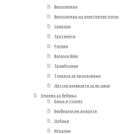
Велосипеди
Велосипеди на електричен погон
Скироли
Тротинети
Ролери
Balance Bike
Трамбулини
Туркала за проодување
Детски реквизити за во двор
Опрема за бебиња
Бања и тоалет
Безбедносни апарати
Дубаци
Игрални