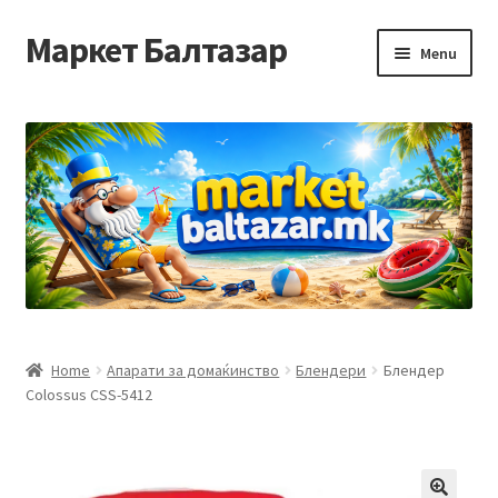
Маркет Балтазар
Skip
Skip
Menu
to
to
navigation
content
Home
Checkout
Homepage
Privacy Policy
Достава и начин на плаќање
Home
Апарати за домаќинство
Блендери
Блендер
Colossus CSS-5412
Контакт
Корисничка подршка