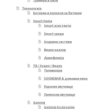
Тримери и пили
Технологија
Батерии и полначи за батерии
Smart Home
Smart асистенти
Smart уреди
Алармни системи
Видео надзор
Домофонија
ТВ / Аудио / Видео
Телевизори
SOUNDBAR & домашни кина
Караоке звучници
Преносни звучници
Gaming
Gaming Accessories