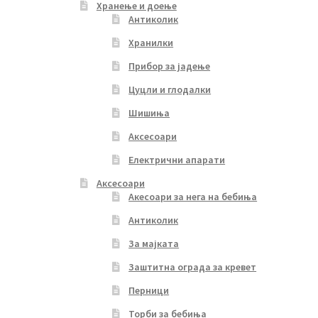
Хранење и доење
Антиколик
Хранилки
Прибор за јадење
Цуцли и глодалки
Шишиња
Аксесоари
Електрични апарати
Аксесоари
Акесоари за нега на бебиња
Антиколик
За мајката
Заштитна ограда за кревет
Перници
Торби за бебиња