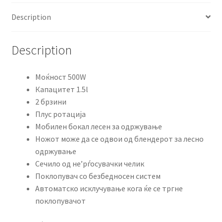
Description
Description
Моќност 500W
Капацитет 1.5l
2 брзини
Плус ротација
Мобилен бокал лесен за одржување
Ножот може да се одвои од блендерот за лесно
одржување
Сечило од не’рѓосувачки челик
Поклопувач со безбедносен систем
Автоматско исклучување кога ќе се тргне
поклопувачот