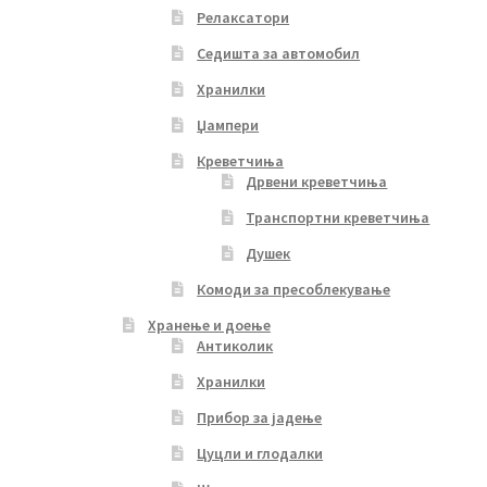
Релаксатори
Седишта за автомобил
Хранилки
Џампери
Креветчиња
Дрвени креветчиња
Транспортни креветчиња
Душек
Комоди за пресоблекување
Хранење и доење
Антиколик
Хранилки
Прибор за јадење
Цуцли и глодалки