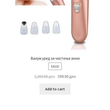
Вакум уред за чистење акни
SALE!
Original
Current
1,360.00
ден
599.00
ден
price
price
was:
is:
Add to cart
1,360.00 ден.
599.00 ден.