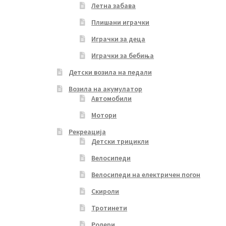
Летна забава
Плишани играчки
Играчки за деца
Играчки за бебиња
Детски возила на педали
Возила на акумулатор
Автомобили
Мотори
Рекреација
Детски трицикли
Велосипеди
Велосипеди на електричен погон
Скироли
Тротинети
Ролери