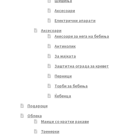
Шишиња
Аксесоари
Електрични апарати
Аксесоари
Акесоари за нега на бебиња
Антиколик
За мајката
Заштитна ограда за кревет
Перници
Торби за бебиња
Ќебенца
Подароци
Облека
Маици со кратки ракави
Тренерки