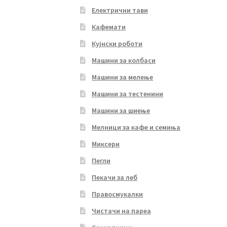
Електрични тави
Кафемати
Кујнски роботи
Машини за колбаси
Машини за мелење
Машини за тестенини
Машини за шиење
Мелници за кафе и семиња
Миксери
Пегли
Пекачи за леб
Правосмукалки
Чистачи на пареа