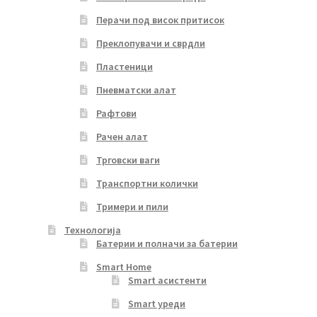
Перачи под висок притисок
Преклопувачи и сврдли
Пластеници
Пневматски алат
Рафтови
Рачен алат
Трговски ваги
Транспортни колички
Тримери и пили
Технологија
Батерии и полначи за батерии
Smart Home
Smart асистенти
Smart уреди