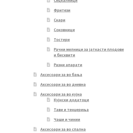
Сецкалници
Фритези
Скари
Соковници
Тостери
Рачни мелници за јаткасти плодови
и бисквити
Разни апарати
Аксесоари за во бања
Аксесоари за во дневна
Аксесоари за во кујна
Кујнски додатоци
Тави и тенџериња
Чаши и чинии
Аксесоари за во спална