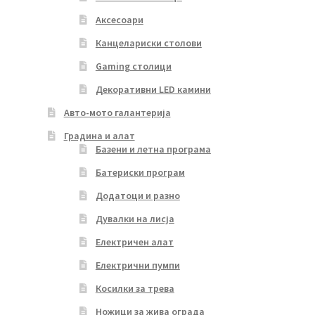
Аксесоари
Канцелариски столови
Gaming столици
Декоративни LED камини
Авто-мото галантерија
Градина и алат
Базени и летна програма
Батериски програм
Додатоци и разно
Дувалки на лисја
Електричен алат
Електрични пумпи
Косилки за трева
Ножици за жива ограда