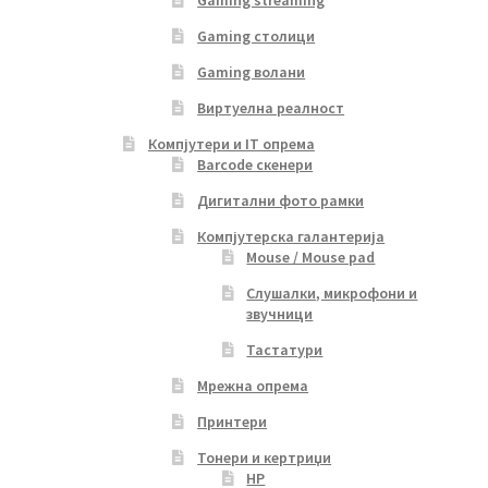
Gaming streaming
Gaming столици
Gaming волани
Виртуелна реалност
Компјутери и IT опрема
Barcode скенери
Дигитални фото рамки
Компјутерска галантерија
Mouse / Mouse pad
Слушалки, микрофони и
звучници
Тастатури
Мрежна опрема
Принтери
Тонери и кертриџи
HP