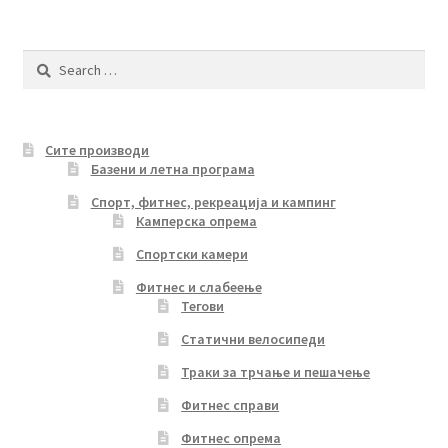
Search
for:
Сите производи
Базени и летна програма
Спорт, фитнес, рекреација и кампинг
Камперска опрема
Спортски камери
Фитнес и слабеење
Тегови
Статични велосипеди
Траки за трчање и пешачење
Фитнес справи
Фитнес опрема