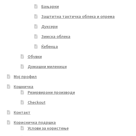
Бањарки
Заштитна тактичка облека и опрема
Дуксери
Зимска облека
Ќебенца
Обувки
Домашни миленици
Мој профил
Кошничка
Резервирани производи
Checkout
Контакт
Корисничка подршка
Услови за користење