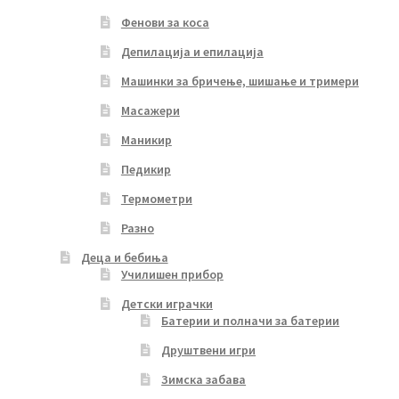
Фенови за коса
Депилација и епилација
Машинки за бричење, шишање и тримери
Масажери
Маникир
Педикир
Термометри
Разно
Деца и бебиња
Училишен прибор
Детски играчки
Батерии и полначи за батерии
Друштвени игри
Зимска забава