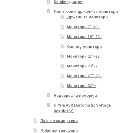
Конфигурации
Монитори и држачи за монитори
Држачи за монитори
Монитори 7″-18″
Монитори 19″-20″
Gaming монитори
Монитори 21″-22″
Монитори 23″-25″
Монитори 27″-28″
Монитори 32″+
Надворешна меморија
UPS & AVR (Automatic Voltage
Regulator)
Лаптоп компјутери
Мобилни телефони