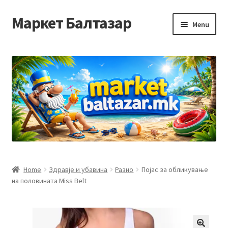
Маркет Балтазар
Skip
Skip
Menu
to
to
navigation
content
Home
Checkout
Homepage
Privacy Policy
Достава и начин на плаќање
Home
Здравје и убавина
Разно
Појас за обликување
на половината Miss Belt
Контакт
Корисничка подршка