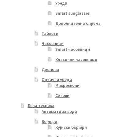
Уреди
Smart sunglasses
Дополнителна опрема
Таблети
Часовници
Smart часовници
Класични часовници
Дронови
Оптички уреди
Микроскопи
Сетови
Бела техника
Автомати за вода
Бојлери
Кујнски бојлери