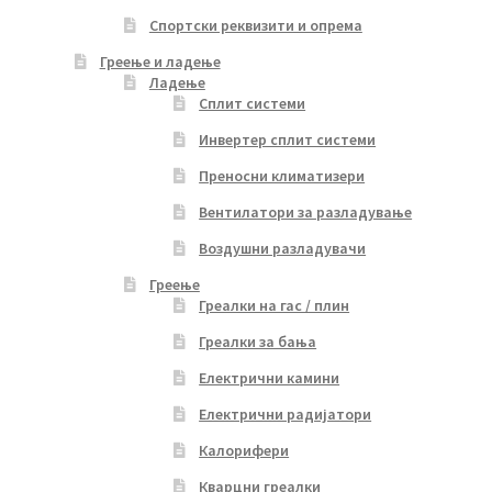
Спортски реквизити и опрема
Греење и ладење
Ладење
Сплит системи
Инвертер сплит системи
Преносни климатизери
Вентилатори за разладување
Воздушни разладувачи
Греење
Греалки на гас / плин
Греалки за бања
Електрични камини
Електрични радијатори
Калорифери
Кварцни греалки