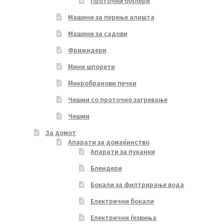
Проточни бојлери
Машини за перење алишта
Машини за садови
Фрижидери
Мини шпорети
Микробранови печки
Чешми со проточно загревање
Чешми
За домот
Апарати за домаќинство
Апарати за пуканки
Блендери
Бокали за филтрирање вода
Електрични бокали
Електрични ѓезвиња