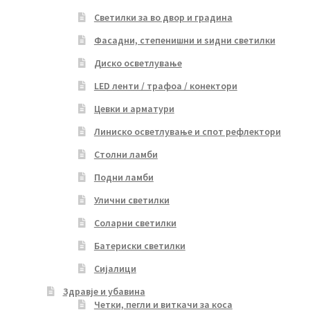
Светилки за во двор и градина
Фасадни, степенишни и ѕидни светилки
Диско осветлување
LED ленти / трафоа / конектори
Цевки и арматури
Линиско осветлување и спот рефлектори
Столни ламби
Подни ламби
Улични светилки
Соларни светилки
Батериски светилки
Сијалици
Здравје и убавина
Четки, пегли и виткачи за коса