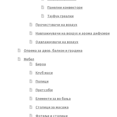
Панелни конвектори
Тајфун греалки
Прочистувачи на воздух
Навлажнувачи на воздух и арома дифузери
Одвлажнувачи на воздух
Опрема за двор, балкон и градина
Мебел
Бироа
Клуб маси
Полици
Претсобје
Елементи за во бања
Столици за масажа
Фотељи и столици