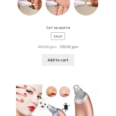
Сет за нокти
SALE!
Original
Current
660.00
ден
330.00
ден
price
price
was:
is:
Add to cart
660.00 ден.
330.00 ден.