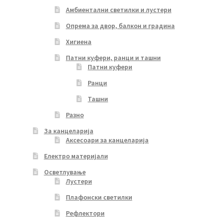
Амбиентални светилки и лустери
Опрема за двор, балкон и градина
Хигиена
Патни куфери, ранци и ташни
Патни куфери
Ранци
Ташни
Разно
За канцеларија
Аксесоари за канцеларија
Електро материјали
Осветлување
Лустери
Плафонски светилки
Рефлектори