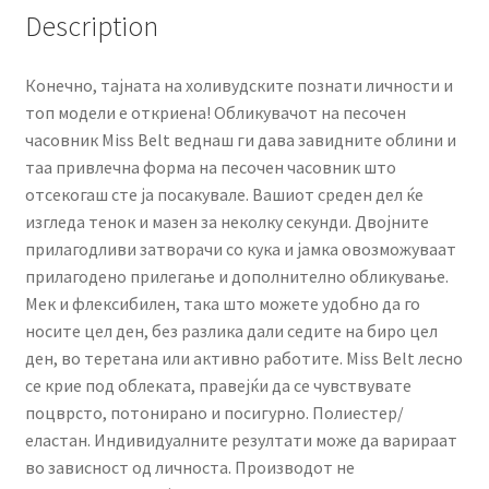
Description
Конечно, тајната на холивудските познати личности и
топ модели е откриена! Обликувачот на песочен
часовник Miss Belt веднаш ги дава завидните облини и
таа привлечна форма на песочен часовник што
отсекогаш сте ја посакувале. Вашиот среден дел ќе
изгледа тенок и мазен за неколку секунди. Двојните
прилагодливи затворачи со кука и јамка овозможуваат
прилагодено прилегање и дополнително обликување.
Мек и флексибилен, така што можете удобно да го
носите цел ден, без разлика дали седите на биро цел
ден, во теретана или активно работите. Miss Belt лесно
се крие под облеката, правејќи да се чувствувате
поцврсто, потонирано и посигурно. Полиестер/
еластан. Индивидуалните резултати може да варираат
во зависност од личноста. Производот не