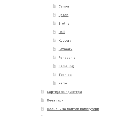
Canon
Epson
Brother
Dell
Kyocera
Lexmark
Panasonic
Samsung
Toshiba
Xerox
Хартија за принтери
Печатари
Полначи за лаптоп компјутери