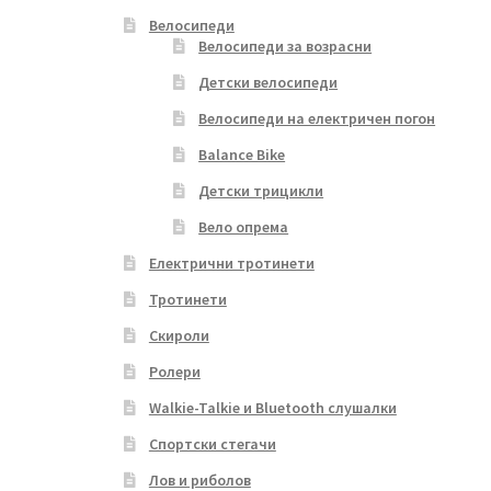
Велосипеди
Велосипеди за возрасни
Детски велосипеди
Велосипеди на електричен погон
Balance Bike
Детски трицикли
Вело опрема
Електрични тротинети
Тротинети
Скироли
Ролери
Walkie-Talkie и Bluetooth слушалки
Спортски стегачи
Лов и риболов