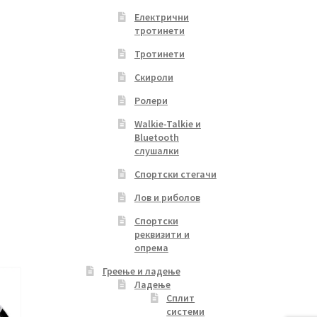
Електрични
тротинети
Тротинети
Скироли
Ролери
Walkie-Talkie и
Bluetooth
слушалки
Спортски стегачи
Лов и риболов
Спортски
реквизити и
опрема
Греење и ладење
Ладење
Сплит
системи