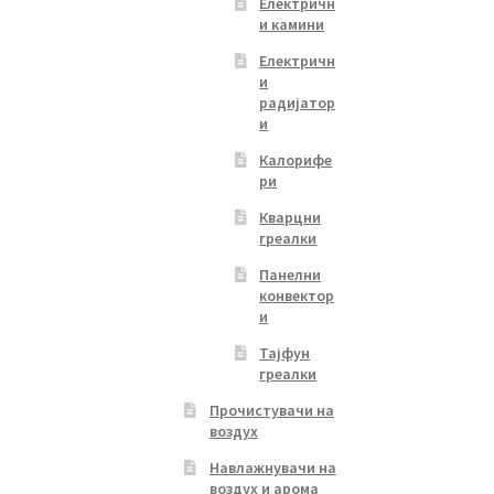
Електричн
и камини
Електричн
и
радијатор
и
Калорифе
ри
Кварцни
греалки
Панелни
конвектор
и
Тајфун
греалки
Прочистувачи на
воздух
Навлажнувачи на
воздух и арома