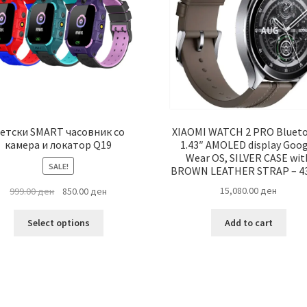
етски SMART часовник со
XIAOMI WATCH 2 PRO Bluet
камера и локатор Q19
1.43″ AMOLED display Goog
Wear OS, SILVER CASE wit
SALE!
BROWN LEATHER STRAP – 4
Original
Current
15,080.00
ден
999.00
ден
850.00
ден
price
price
This
was:
is:
Add to cart
Select options
product
999.00 ден.
850.00 ден.
has
multiple
variants.
The
options