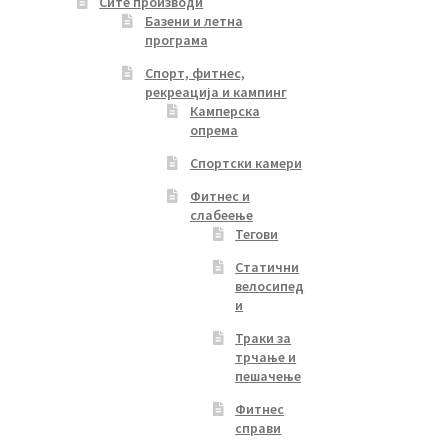
Сите производи
Базени и летна
програма
Спорт, фитнес,
рекреација и кампинг
Камперска
опрема
Спортски камери
Фитнес и
слабеење
Тегови
Статични
велосипед
и
Траки за
трчање и
пешачење
Фитнес
справи