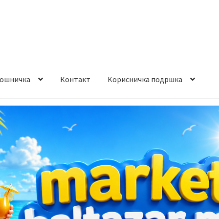
ошничка
Контакт
Корисничка подршка
става и начин на плаќање
Контакт
Корисничка подршка
а на производ
Сите производи
Услови за користење