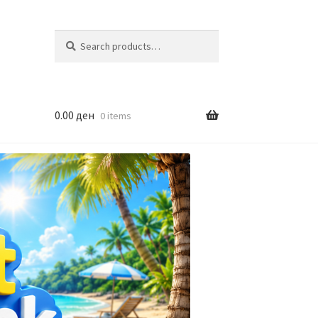
Search
Search
for:
0.00
ден
0 items