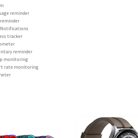
rm
sage reminder
 reminder
Notifications
ess tracker
ometer
ntary reminder
p monitoring
t rate monitoring
meter