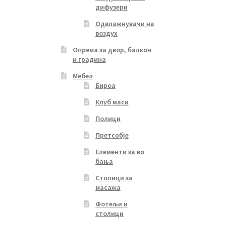
дифузери
Одвлажнувачи на
воздух
Опрема за двор, балкон
и градина
Мебел
Бироа
Клуб маси
Полици
Претсобје
Елементи за во
бања
Столици за
масажа
Фотељи и
столици