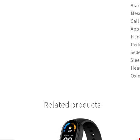
Ala
Mes
Call
App 
Fitn
Ped
Sede
Slee
Hear
Oxi
Related products