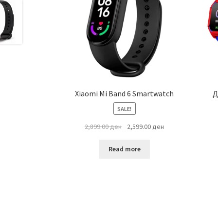
Xiaomi Mi Band 6 Smartwatch
Д
SALE!
Original
Current
2,899.00
ден
2,599.00
ден
price
price
was:
is:
Read more
2,899.00 ден.
2,599.00 ден.