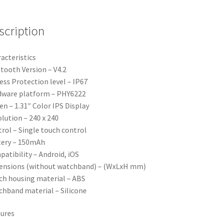
scription
acteristics
tooth Version – V4.2
ess Protection level – IP67
dware platform – PHY6222
en – 1.31″ Color IPS Display
lution – 240 x 240
rol – Single touch control
tery – 150mAh
atibility – Android, iOS
ensions (without watchband) – (WxLxH mm)
h housing material – ABS
hband material – Silicone
ures