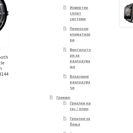
Инвертер
сплит
системи
Преносни
климатизе
ри
Вентилато
ри за
ooth
разладува
le
ње
h
3144
Воздушни
разладува
чи
Греење
Греалки на
гас / плин
Греалки за
бања