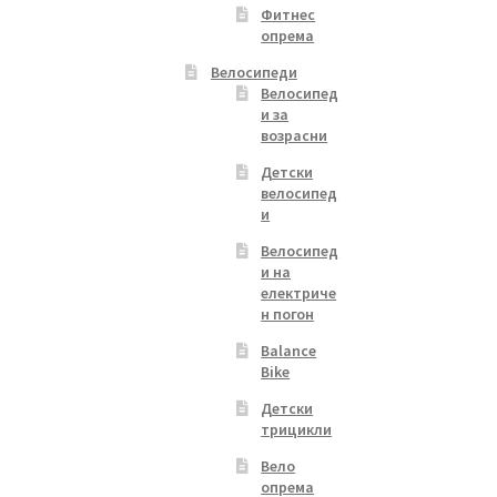
Фитнес
опрема
Велосипеди
Велосипед
и за
возрасни
Детски
велосипед
и
Велосипед
и на
електриче
н погон
Balance
Bike
Детски
трицикли
Вело
опрема