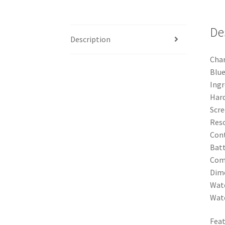
De
Description
Char
Blue
Ingr
Har
Scre
Reso
Cont
Bat
Comp
Dim
Watc
Watc
Feat