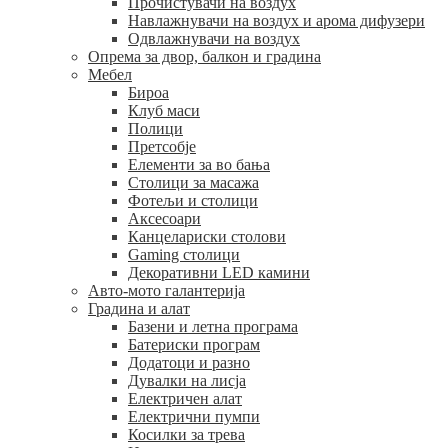
Прочистувачи на воздух
Навлажнувачи на воздух и арома дифузери
Одвлажнувачи на воздух
Опрема за двор, балкон и градина
Мебел
Бироа
Клуб маси
Полици
Претсобје
Елементи за во бања
Столици за масажа
Фотељи и столици
Аксесоари
Канцелариски столови
Gaming столици
Декоративни LED камини
Авто-мото галантерија
Градина и алат
Базени и летна програма
Батериски програм
Додатоци и разно
Дувалки на лисја
Електричен алат
Електрични пумпи
Косилки за трева