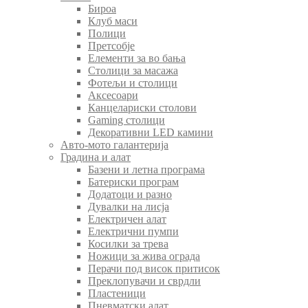
Бироа
Клуб маси
Полици
Претсобје
Елементи за во бања
Столици за масажа
Фотељи и столици
Аксесоари
Канцелариски столови
Gaming столици
Декоративни LED камини
Авто-мото галантерија
Градина и алат
Базени и летна програма
Батериски програм
Додатоци и разно
Дувалки на лисја
Електричен алат
Електрични пумпи
Косилки за трева
Ножици за жива ограда
Перачи под висок притисок
Преклопувачи и сврдли
Пластеници
Пневматски алат