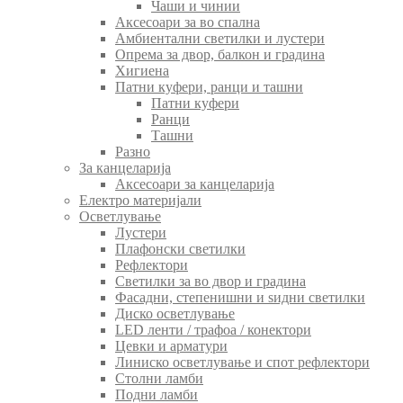
Чаши и чинии
Аксесоари за во спална
Амбиентални светилки и лустери
Опрема за двор, балкон и градина
Хигиена
Патни куфери, ранци и ташни
Патни куфери
Ранци
Ташни
Разно
За канцеларија
Аксесоари за канцеларија
Електро материјали
Осветлување
Лустери
Плафонски светилки
Рефлектори
Светилки за во двор и градина
Фасадни, степенишни и ѕидни светилки
Диско осветлување
LED ленти / трафоа / конектори
Цевки и арматури
Линиско осветлување и спот рефлектори
Столни ламби
Подни ламби