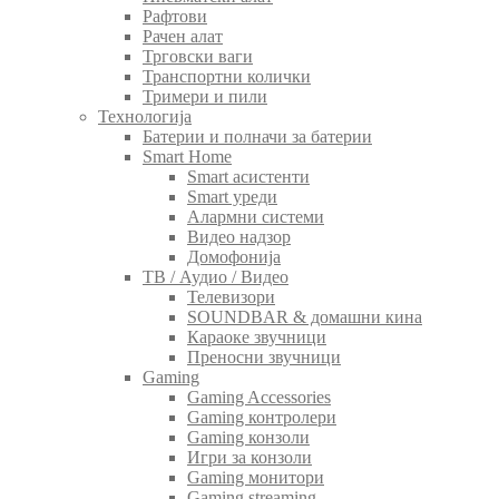
Рафтови
Рачен алат
Трговски ваги
Транспортни колички
Тримери и пили
Технологија
Батерии и полначи за батерии
Smart Home
Smart асистенти
Smart уреди
Алармни системи
Видео надзор
Домофонија
ТВ / Аудио / Видео
Телевизори
SOUNDBAR & домашни кина
Караоке звучници
Преносни звучници
Gaming
Gaming Accessories
Gaming контролери
Gaming конзоли
Игри за конзоли
Gaming монитори
Gaming streaming