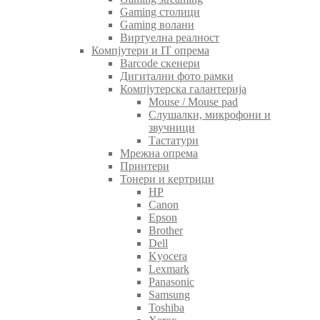
Gaming столици
Gaming волани
Виртуелна реалност
Компјутери и IT опрема
Barcode скенери
Дигитални фото рамки
Компјутерска галантерија
Mouse / Mouse pad
Слушалки, микрофони и
звучници
Тастатури
Мрежна опрема
Принтери
Тонери и кертриџи
HP
Canon
Epson
Brother
Dell
Kyocera
Lexmark
Panasonic
Samsung
Toshiba