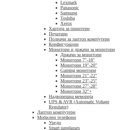
Lexmark
Panasonic
Samsung
Toshiba
Xerox
Хартија за принтери
Печатари
Полначи за лаптоп компјутери
Конфигурации
Монитори и држачи за монитори
Држачи за монитори
Монитори 7″-18″
Монитори 19″-20″
Gaming монитори
Монитори 21″-22″
Монитори 23″-25″
Монитори 27″-28″
Монитори 32″+
Надворешна меморија
UPS & AVR (Automatic Voltage
Regulator)
Лаптоп компјутери
Мобилни телефони
Уреди
Smart sunglasses