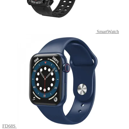
SmartWatch
FD68S