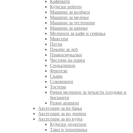
Кафемати
Кујнски роботи
Машини за колбаси
Машини за мелење
Машини за тестенини
Машини за шиење
Мелници за кафе и семиња
Миксери
Пегли
Пекачи за леб
Правосмукалки
Чистачи на пареа
Сецкалници
Фритези
Скари
Соковници
Тостери
Рачни мелници за јаткасти плодови и
бисквити
Разни апарати
Аксесоари за во бања
Аксесоари за во дневна
Аксесоари за во кујна
Кујнски додатоци
Тави и тенџериња