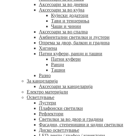
Аксесоари за во дневна
Аксесоари за во кујна
Кујнски додатоци
Тави и тенџериња
Чаши и чинии
Аксесоари за во спална
Амбиентални светилки и лустери
Опрема за двор, балкон и градина
Хигиена
Патни куфери, ранци и ташни
Патни куфери
Ранци
Ташни
Разно
За канцеларија
Аксесоари за канцеларија
Електро материјали
Осветлување
Лустери
Плафонски светилки
Рефлектори
Светилки за во двор и градина
Фасадни, степенишни и ѕидни светилки
Диско осветлување
LED ленти / трафоа / конектори