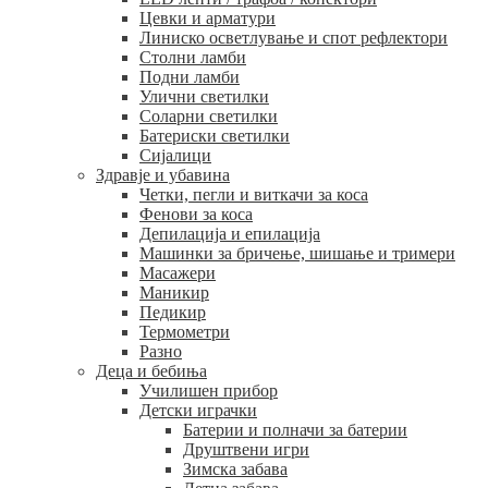
Цевки и арматури
Линиско осветлување и спот рефлектори
Столни ламби
Подни ламби
Улични светилки
Соларни светилки
Батериски светилки
Сијалици
Здравје и убавина
Четки, пегли и виткачи за коса
Фенови за коса
Депилација и епилација
Машинки за бричење, шишање и тримери
Масажери
Маникир
Педикир
Термометри
Разно
Деца и бебиња
Училишен прибор
Детски играчки
Батерии и полначи за батерии
Друштвени игри
Зимска забава