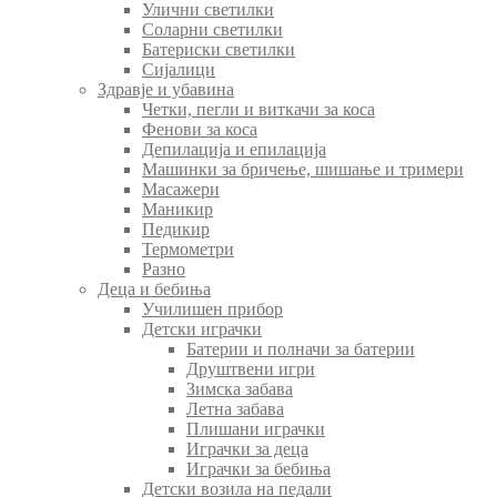
Улични светилки
Соларни светилки
Батериски светилки
Сијалици
Здравје и убавина
Четки, пегли и виткачи за коса
Фенови за коса
Депилација и епилација
Машинки за бричење, шишање и тримери
Масажери
Маникир
Педикир
Термометри
Разно
Деца и бебиња
Училишен прибор
Детски играчки
Батерии и полначи за батерии
Друштвени игри
Зимска забава
Летна забава
Плишани играчки
Играчки за деца
Играчки за бебиња
Детски возила на педали