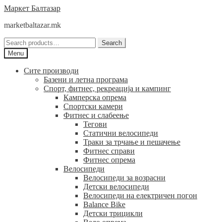
Skip
Skip
Маркет Балтазар
to
to
marketbaltazar.mk
navigation
content
Search
Search
for:
Menu
Сите производи
Базени и летна програма
Спорт, фитнес, рекреација и кампинг
Камперска опрема
Спортски камери
Фитнес и слабеење
Тегови
Статични велосипеди
Траки за трчање и пешачење
Фитнес справи
Фитнес опрема
Велосипеди
Велосипеди за возрасни
Детски велосипеди
Велосипеди на електричен погон
Balance Bike
Детски трицикли