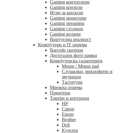
Gaming контролери
Gaming конзоли
Игри за конзоли
Gaming монитори
Gaming streaming
Gaming столици
Gaming волани
Виртуелна реалност
Компјутери и IT опрема
Barcode скенери
Дигитални фото рамки
Компјутерска галантерија
Mouse / Mouse pad
Слушалки, микрофони и
звучници
Тастатури
Мрежна опрема
Принтери
Тонери и кертриџи
HP
Canon
Epson
Brother
Dell
Kyocera