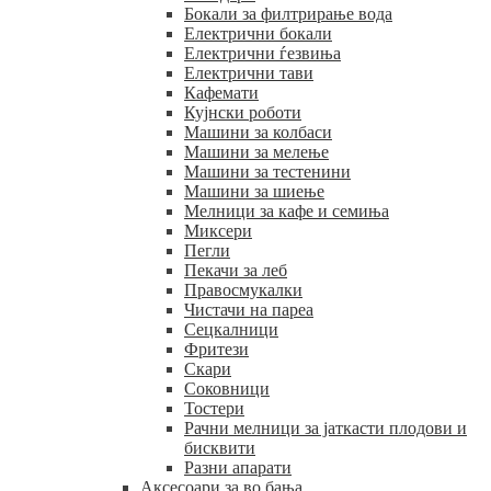
Бокали за филтрирање вода
Електрични бокали
Електрични ѓезвиња
Електрични тави
Кафемати
Кујнски роботи
Машини за колбаси
Машини за мелење
Машини за тестенини
Машини за шиење
Мелници за кафе и семиња
Миксери
Пегли
Пекачи за леб
Правосмукалки
Чистачи на пареа
Сецкалници
Фритези
Скари
Соковници
Тостери
Рачни мелници за јаткасти плодови и
бисквити
Разни апарати
Аксесоари за во бања