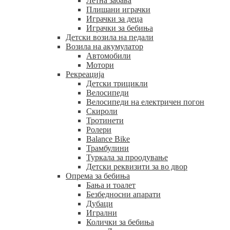
Летна забава
Плишани играчки
Играчки за деца
Играчки за бебиња
Детски возила на педали
Возила на акумулатор
Автомобили
Мотори
Рекреација
Детски трицикли
Велосипеди
Велосипеди на електричен погон
Скироли
Тротинети
Ролери
Balance Bike
Трамбулини
Туркала за проодување
Детски реквизити за во двор
Опрема за бебиња
Бања и тоалет
Безбедносни апарати
Дубаци
Игрални
Колички за бебиња