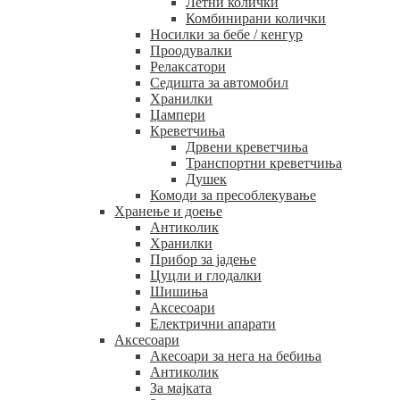
Летни колички
Комбинирани колички
Носилки за бебе / кенгур
Проодувалки
Релаксатори
Седишта за автомобил
Хранилки
Џампери
Креветчиња
Дрвени креветчиња
Транспортни креветчиња
Душек
Комоди за пресоблекување
Хранење и доење
Антиколик
Хранилки
Прибор за јадење
Цуцли и глодалки
Шишиња
Аксесоари
Електрични апарати
Аксесоари
Акесоари за нега на бебиња
Антиколик
За мајката