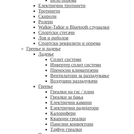
Вело опрема
Електрични тротинети
Тротинети
Скироли
Ролери
Walkie-Talkie и Bluetooth слушалки
Спортски стегачи
Лов и риболов
Спортски реквизити и опрема
Греење и ладење
Ладење
Сплит системи
Инвертер сплит системи
Преносни климатизери
Вентилатори за разладување
Воздушни разладувачи
Греење
Греалки на гас / плин
Греалки за бања
Електрични камини
Електрични радијатори
Калорифери
Кварцни греалки
Панелни конвектори
Тајфун греалки