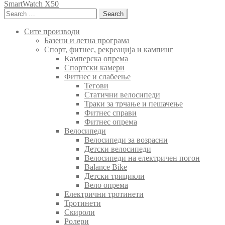
SmartWatch X50
Search
for:
Сите производи
Базени и летна програма
Спорт, фитнес, рекреација и кампинг
Камперска опрема
Спортски камери
Фитнес и слабеење
Тегови
Статични велосипеди
Траки за трчање и пешачење
Фитнес справи
Фитнес опрема
Велосипеди
Велосипеди за возрасни
Детски велосипеди
Велосипеди на електричен погон
Balance Bike
Детски трицикли
Вело опрема
Електрични тротинети
Тротинети
Скироли
Ролери