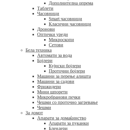
Дополнителна опрема
Таблети
Часовници
Smart часовници
Класични часовници
Дронови
Оптички уреди
Микроскопи
Сетови
Бела техника
Автомати за вода
Бојлери
Кујнски бојлери
Проточни бојлери
Машини за перење алишта
Машини за садови
Фрижидери
Мини шпорети
Микробранови печки
Чешми со проточно загревање
Чешми
За домот
Апарати за домаќинство
Апарати за пуканки
Блендери