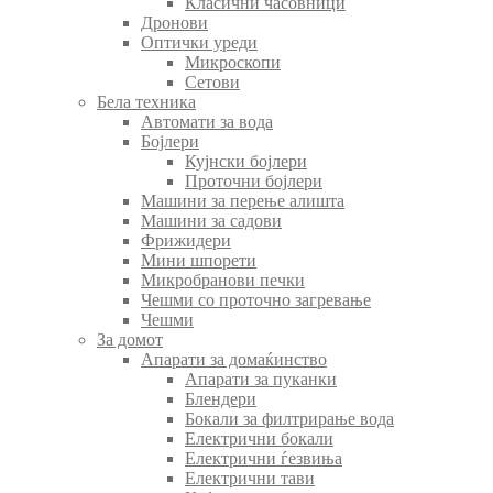
Класични часовници
Дронови
Оптички уреди
Микроскопи
Сетови
Бела техника
Автомати за вода
Бојлери
Кујнски бојлери
Проточни бојлери
Машини за перење алишта
Машини за садови
Фрижидери
Мини шпорети
Микробранови печки
Чешми со проточно загревање
Чешми
За домот
Апарати за домаќинство
Апарати за пуканки
Блендери
Бокали за филтрирање вода
Електрични бокали
Електрични ѓезвиња
Електрични тави