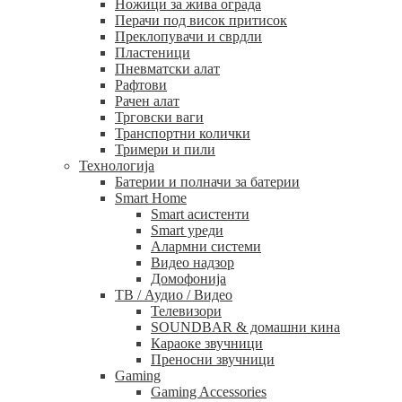
Ножици за жива ограда
Перачи под висок притисок
Преклопувачи и сврдли
Пластеници
Пневматски алат
Рафтови
Рачен алат
Трговски ваги
Транспортни колички
Тримери и пили
Технологија
Батерии и полначи за батерии
Smart Home
Smart асистенти
Smart уреди
Алармни системи
Видео надзор
Домофонија
ТВ / Аудио / Видео
Телевизори
SOUNDBAR & домашни кина
Караоке звучници
Преносни звучници
Gaming
Gaming Accessories