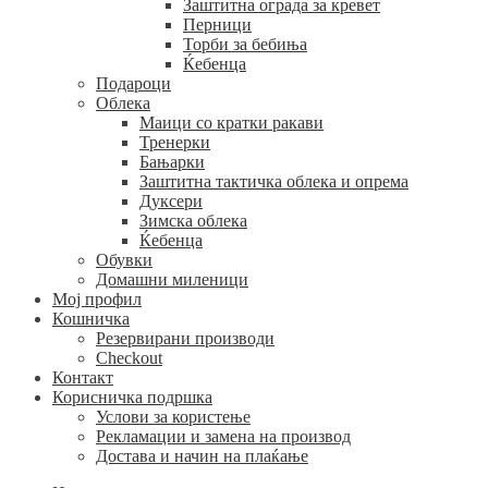
Заштитна ограда за кревет
Перници
Торби за бебиња
Ќебенца
Подароци
Облека
Маици со кратки ракави
Тренерки
Бањарки
Заштитна тактичка облека и опрема
Дуксери
Зимска облека
Ќебенца
Обувки
Домашни миленици
Мој профил
Кошничка
Резервирани производи
Checkout
Контакт
Корисничка подршка
Услови за користење
Рекламации и замена на производ
Достава и начин на плаќање