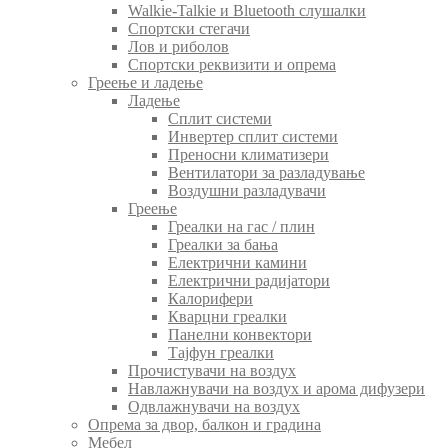
Walkie-Talkie и Bluetooth слушалки
Спортски стегачи
Лов и риболов
Спортски реквизити и опрема
Греење и ладење
Ладење
Сплит системи
Инвертер сплит системи
Преносни климатизери
Вентилатори за разладување
Воздушни разладувачи
Греење
Греалки на гас / плин
Греалки за бања
Електрични камини
Електрични радијатори
Калорифери
Кварцни греалки
Панелни конвектори
Тајфун греалки
Прочистувачи на воздух
Навлажнувачи на воздух и арома дифузери
Одвлажнувачи на воздух
Опрема за двор, балкон и градина
Мебел