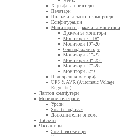
Xerox
Хартија за принтери
Печатари
Полначи за лаптоп компјутери
Конфигурации
Монитори и држачи за монитори
Држачи за монитори
Монитори 7″-18″
Монитори 19″-20″
Gaming монитори
Монитори 21″-22″
Монитори 23″-25″
Монитори 27″-28″
Монитори 32″+
Надворешна меморија
UPS & AVR (Automatic Voltage
Regulator)
Лаптоп компјутери
Мобилни телефони
Уреди
Smart sunglasses
Дополнителна опрема
Таблети
Часовници
Smart часовници