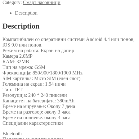
Category:
Смарт часовници
Description
Description
Компатибилен со оперативни системи Android 4.4 или понов,
iOS 9.0 или понов.
Режим на работа: Екран на допир
Камера 2.0MP
RAM: 32MB
Тип на мрежа: GSM
Фреквенција: 850/900/1800/1900 MHz
SIM картичка: Micro SIM (еден слот)
Големина на екран: 1.54 инчи
Тип: TFT
Резолуција: 240 * 240 пиксели
Капацитет на батеријата: 380mAh
Време на мирување: Околу 7 дена
Време на разговор: околу 3 часа
Време на полнење: околу 3 часа
Специјални карактеристики
Bluetooth