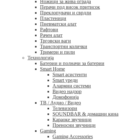
Ножици за жива ограда
Перачи под висок притисок
Преклопувачи и сврдли
Пластеници
Пневматски алат
Рафтови
Рачен алат
Трговски ваги
Транспортни колички
Тримери и пили
Технологија
Батерии и полначи за батерии
Smart Home
Smart асистенти
Smart уреди
Алармни системи
Видео надзор
Домофонија
ТВ / Аудио / Видео
Телевизори
SOUNDBAR & домашни кина
Караоке звучници
Преносни звучници
Gaming
Gaming Accessories