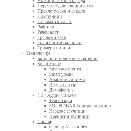
Ножици за жива ограда
Перачи под висок притисок
Преклопувачи и сврдли
Пластеници
Пневматски алат
Рафтови
Рачен алат
Трговски ваги
Транспортни колички
Тримери и пили
Технологија
Батерии и полначи за батерии
Smart Home
Smart асистенти
Smart уреди
Алармни системи
Видео надзор
Домофонија
ТВ / Аудио / Видео
Телевизори
SOUNDBAR & домашни кина
Караоке звучници
Преносни звучници
Gaming
Gaming Accessories