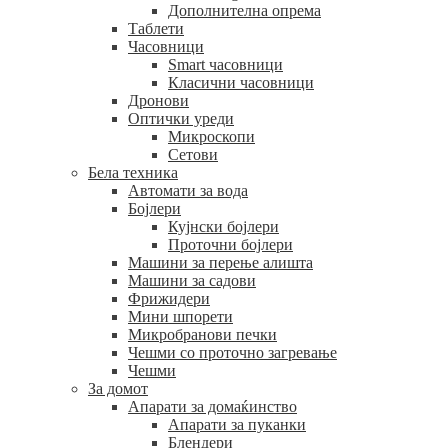
Дополнителна опрема
Таблети
Часовници
Smart часовници
Класични часовници
Дронови
Оптички уреди
Микроскопи
Сетови
Бела техника
Автомати за вода
Бојлери
Кујнски бојлери
Проточни бојлери
Машини за перење алишта
Машини за садови
Фрижидери
Мини шпорети
Микробранови печки
Чешми со проточно загревање
Чешми
За домот
Апарати за домаќинство
Апарати за пуканки
Блендери