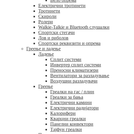
Вело опрема
Електрични тротинети
Тротинети
Скироли
Ролери
Walkie-Talkie и Bluetooth слушалки
Спортски стегачи
Лов и риболов
Спортски реквизити и опрема
Греење и ладење
Ладење
Сплит системи
Инвертер сплит системи
Преносни климатизери
Вентилатори за разладување
Воздушни разладувачи
Греење
Греалки на гас / плин
Греалки за бања
Електрични камини
Електрични радијатори
Калорифери
Кварцни греалки
Панелни конвектори
Тајфун греалки