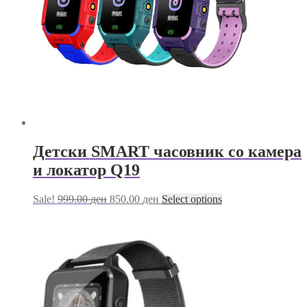
Детски SMART часовник со камера
и локатор Q19
Original
Current
This
Sale!
999.00
ден
850.00
ден
Select options
price
price
product
was:
is:
has
999.00 ден.
850.00 ден.
multiple
variants.
The
options
may
be