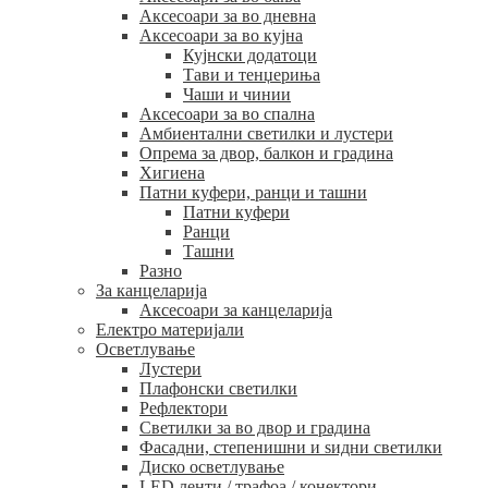
Аксесоари за во дневна
Аксесоари за во кујна
Кујнски додатоци
Тави и тенџериња
Чаши и чинии
Аксесоари за во спална
Амбиентални светилки и лустери
Опрема за двор, балкон и градина
Хигиена
Патни куфери, ранци и ташни
Патни куфери
Ранци
Ташни
Разно
За канцеларија
Аксесоари за канцеларија
Електро материјали
Осветлување
Лустери
Плафонски светилки
Рефлектори
Светилки за во двор и градина
Фасадни, степенишни и ѕидни светилки
Диско осветлување
LED ленти / трафоа / конектори