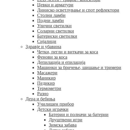
Цевки и арматури
Линиско осветлување и спот рефлектори
Столни ламби
Подни ламби
Улични светилки
Соларни светилки
Батериски светилки
Сијалици
Здравје и убавина
Четки, пегли и виткачи за коса
Фенови за коса
Депилација и епилација
Машинки за бричење, шишање и тримери
Масажери
Маникир
Педикир
Термометри
Разно
Деца и бебиња
Училишен прибор
Детски играчки
Батерии и полначи за батерии
Друштвени игри
Зимска забава