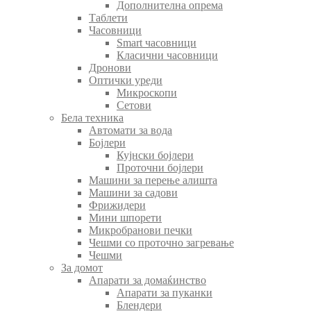
Дополнителна опрема
Таблети
Часовници
Smart часовници
Класични часовници
Дронови
Оптички уреди
Микроскопи
Сетови
Бела техника
Автомати за вода
Бојлери
Кујнски бојлери
Проточни бојлери
Машини за перење алишта
Машини за садови
Фрижидери
Мини шпорети
Микробранови печки
Чешми со проточно загревање
Чешми
За домот
Апарати за домаќинство
Апарати за пуканки
Блендери