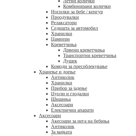
Летни колички
Комбинирани колички
Носилки за бебе / кенгур
Проодувалки
Релаксатори
Седишта за автомобил
Хранилки
Џампери
Креветчиња
Дрвени креветчиња
Транспортни креветчиња
Душек
Комоди за пресоблекување
Хранење и доење
Антиколик
Хранилки
Прибор за јадење
Цуцли и глодалки
Шишиња
Аксесоари
Електрични апарати
Аксесоари
Акесоари за нега на бебиња
Антиколик
За мајката