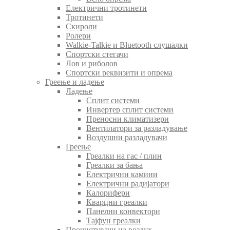
Електрични тротинети
Тротинети
Скироли
Ролери
Walkie-Talkie и Bluetooth слушалки
Спортски стегачи
Лов и риболов
Спортски реквизити и опрема
Греење и ладење
Ладење
Сплит системи
Инвертер сплит системи
Преносни климатизери
Вентилатори за разладување
Воздушни разладувачи
Греење
Греалки на гас / плин
Греалки за бања
Електрични камини
Електрични радијатори
Калорифери
Кварцни греалки
Панелни конвектори
Тајфун греалки
Прочистувачи на воздух