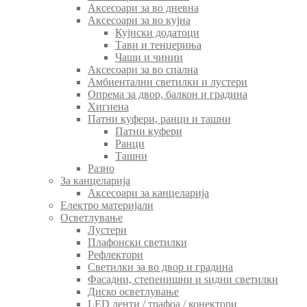
Аксесоари за во дневна
Аксесоари за во кујна
Кујнски додатоци
Тави и тенџериња
Чаши и чинии
Аксесоари за во спална
Амбиентални светилки и лустери
Опрема за двор, балкон и градина
Хигиена
Патни куфери, ранци и ташни
Патни куфери
Ранци
Ташни
Разно
За канцеларија
Аксесоари за канцеларија
Електро материјали
Осветлување
Лустери
Плафонски светилки
Рефлектори
Светилки за во двор и градина
Фасадни, степенишни и ѕидни светилки
Диско осветлување
LED ленти / трафоа / конектори