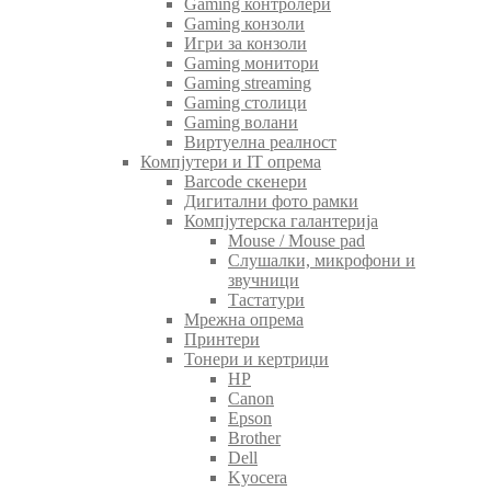
Gaming контролери
Gaming конзоли
Игри за конзоли
Gaming монитори
Gaming streaming
Gaming столици
Gaming волани
Виртуелна реалност
Компјутери и IT опрема
Barcode скенери
Дигитални фото рамки
Компјутерска галантерија
Mouse / Mouse pad
Слушалки, микрофони и
звучници
Тастатури
Мрежна опрема
Принтери
Тонери и кертриџи
HP
Canon
Epson
Brother
Dell
Kyocera