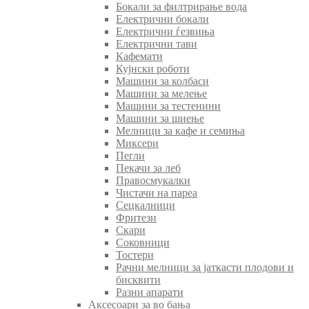
Бокали за филтрирање вода
Електрични бокали
Електрични ѓезвиња
Електрични тави
Кафемати
Кујнски роботи
Машини за колбаси
Машини за мелење
Машини за тестенини
Машини за шиење
Мелници за кафе и семиња
Миксери
Пегли
Пекачи за леб
Правосмукалки
Чистачи на пареа
Сецкалници
Фритези
Скари
Соковници
Тостери
Рачни мелници за јаткасти плодови и
бисквити
Разни апарати
Аксесоари за во бања