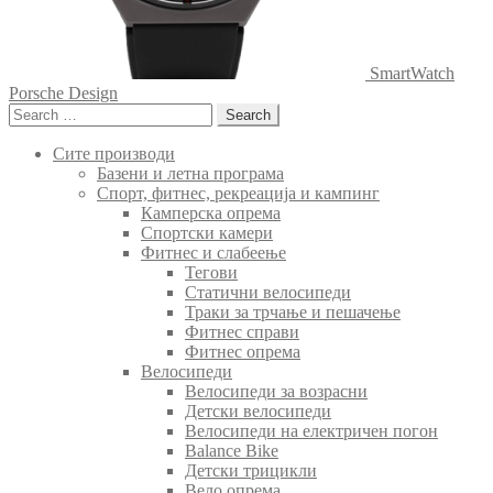
SmartWatch
Porsche Design
Search
for:
Сите производи
Базени и летна програма
Спорт, фитнес, рекреација и кампинг
Камперска опрема
Спортски камери
Фитнес и слабеење
Тегови
Статични велосипеди
Траки за трчање и пешачење
Фитнес справи
Фитнес опрема
Велосипеди
Велосипеди за возрасни
Детски велосипеди
Велосипеди на електричен погон
Balance Bike
Детски трицикли
Вело опрема