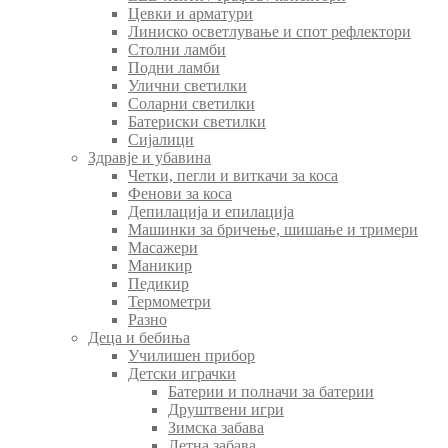
Цевки и арматури
Линиско осветлување и спот рефлектори
Столни ламби
Подни ламби
Улични светилки
Соларни светилки
Батериски светилки
Сијалици
Здравје и убавина
Четки, пегли и виткачи за коса
Фенови за коса
Депилација и епилација
Машинки за бричење, шишање и тримери
Масажери
Маникир
Педикир
Термометри
Разно
Деца и бебиња
Училишен прибор
Детски играчки
Батерии и полначи за батерии
Друштвени игри
Зимска забава
Летна забава