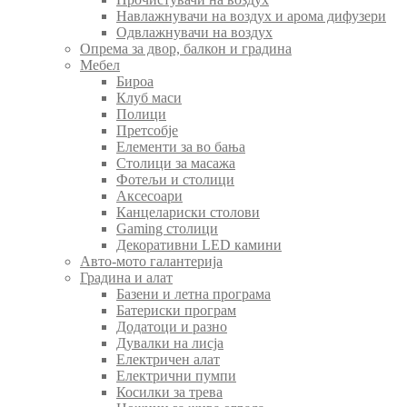
Навлажнувачи на воздух и арома дифузери
Одвлажнувачи на воздух
Опрема за двор, балкон и градина
Мебел
Бироа
Клуб маси
Полици
Претсобје
Елементи за во бања
Столици за масажа
Фотељи и столици
Аксесоари
Канцелариски столови
Gaming столици
Декоративни LED камини
Авто-мото галантерија
Градина и алат
Базени и летна програма
Батериски програм
Додатоци и разно
Дувалки на лисја
Електричен алат
Електрични пумпи
Косилки за трева