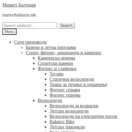
Skip
Skip
Маркет Балтазар
to
to
marketbaltazar.mk
navigation
content
Search
Search
for:
Menu
Сите производи
Базени и летна програма
Спорт, фитнес, рекреација и кампинг
Камперска опрема
Спортски камери
Фитнес и слабеење
Тегови
Статични велосипеди
Траки за трчање и пешачење
Фитнес справи
Фитнес опрема
Велосипеди
Велосипеди за возрасни
Детски велосипеди
Велосипеди на електричен погон
Balance Bike
Детски трицикли