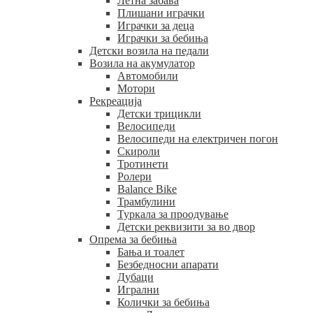
Летна забава
Плишани играчки
Играчки за деца
Играчки за бебиња
Детски возила на педали
Возила на акумулатор
Автомобили
Мотори
Рекреација
Детски трицикли
Велосипеди
Велосипеди на електричен погон
Скироли
Тротинети
Ролери
Balance Bike
Трамбулини
Туркала за проодување
Детски реквизити за во двор
Опрема за бебиња
Бања и тоалет
Безбедносни апарати
Дубаци
Игрални
Колички за бебиња