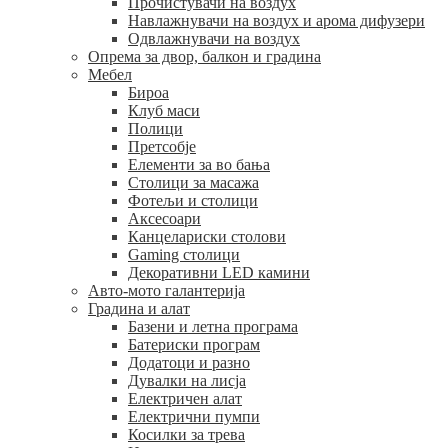
Прочистувачи на воздух
Навлажнувачи на воздух и арома дифузери
Одвлажнувачи на воздух
Опрема за двор, балкон и градина
Мебел
Бироа
Клуб маси
Полици
Претсобје
Елементи за во бања
Столици за масажа
Фотељи и столици
Аксесоари
Канцелариски столови
Gaming столици
Декоративни LED камини
Авто-мото галантерија
Градина и алат
Базени и летна програма
Батериски програм
Додатоци и разно
Дувалки на лисја
Електричен алат
Електрични пумпи
Косилки за трева