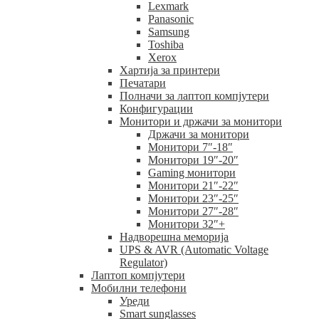
Lexmark
Panasonic
Samsung
Toshiba
Xerox
Хартија за принтери
Печатари
Полначи за лаптоп компјутери
Конфигурации
Монитори и држачи за монитори
Држачи за монитори
Монитори 7″-18″
Монитори 19″-20″
Gaming монитори
Монитори 21″-22″
Монитори 23″-25″
Монитори 27″-28″
Монитори 32″+
Надворешна меморија
UPS & AVR (Automatic Voltage
Regulator)
Лаптоп компјутери
Мобилни телефони
Уреди
Smart sunglasses