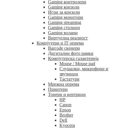
Gaming контролери
Gaming конзоли
Игри за конзоли
Gaming монитори
Gaming streaming
Gaming столици
Gaming волани
Виртуелна реалност
Компјутери и IT опрема
Barcode скенери
Дигитални фото рамки
Компјутерска галантерија
Mouse / Mouse pad
Слушалки, микрофони и
звучници
Тастатури
Мрежна опрема
Принтери
Тонери и кертриџи
HP
Canon
Epson
Brother
Dell
Kyocera