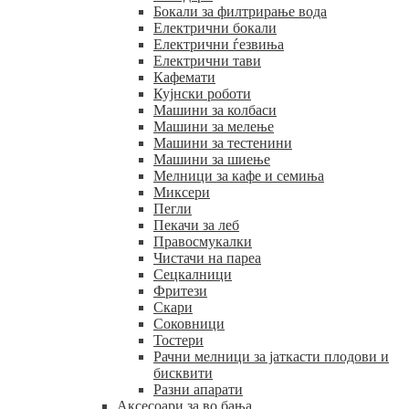
Бокали за филтрирање вода
Електрични бокали
Електрични ѓезвиња
Електрични тави
Кафемати
Кујнски роботи
Машини за колбаси
Машини за мелење
Машини за тестенини
Машини за шиење
Мелници за кафе и семиња
Миксери
Пегли
Пекачи за леб
Правосмукалки
Чистачи на пареа
Сецкалници
Фритези
Скари
Соковници
Тостери
Рачни мелници за јаткасти плодови и
бисквити
Разни апарати
Аксесоари за во бања