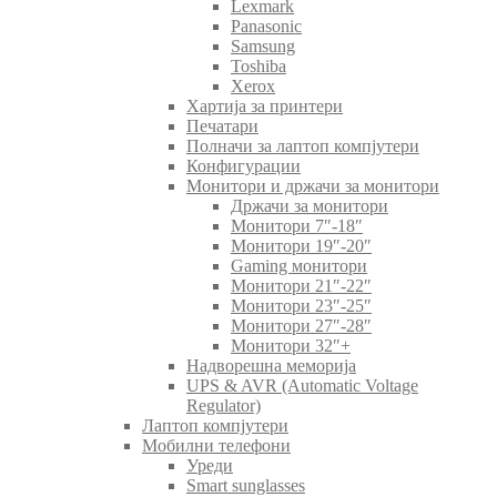
Lexmark
Panasonic
Samsung
Toshiba
Xerox
Хартија за принтери
Печатари
Полначи за лаптоп компјутери
Конфигурации
Монитори и држачи за монитори
Држачи за монитори
Монитори 7″-18″
Монитори 19″-20″
Gaming монитори
Монитори 21″-22″
Монитори 23″-25″
Монитори 27″-28″
Монитори 32″+
Надворешна меморија
UPS & AVR (Automatic Voltage
Regulator)
Лаптоп компјутери
Мобилни телефони
Уреди
Smart sunglasses