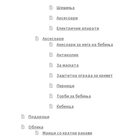
Шишиња
Аксесоари
Електрични апарати
Аксесоари
Акесоари за нега на бебиња
Антиколик
За мајката
Заштитна ограда за кревет
Перници
Торби за бебиња
Ќебенца
Подароци
Облека
Маици со кратки ракави