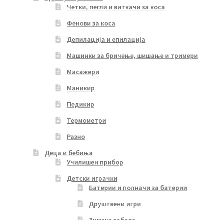
Четки, пегли и виткачи за коса
Фенови за коса
Депилација и епилација
Машинки за бричење, шишање и тримери
Масажери
Маникир
Педикир
Термометри
Разно
Деца и бебиња
Училишен прибор
Детски играчки
Батерии и полначи за батерии
Друштвени игри
Зимска забава