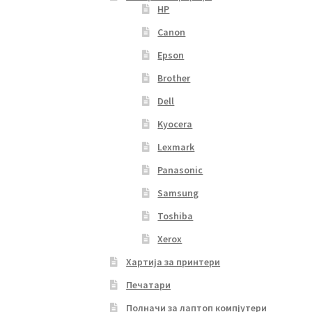
HP
Canon
Epson
Brother
Dell
Kyocera
Lexmark
Panasonic
Samsung
Toshiba
Xerox
Хартија за принтери
Печатари
Полначи за лаптоп компјутери