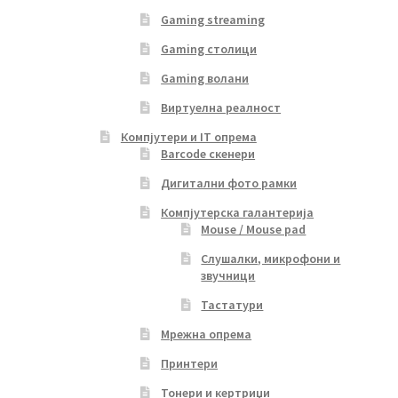
Gaming streaming
Gaming столици
Gaming волани
Виртуелна реалност
Компјутери и IT опрема
Barcode скенери
Дигитални фото рамки
Компјутерска галантерија
Mouse / Mouse pad
Слушалки, микрофони и
звучници
Тастатури
Мрежна опрема
Принтери
Тонери и кертриџи