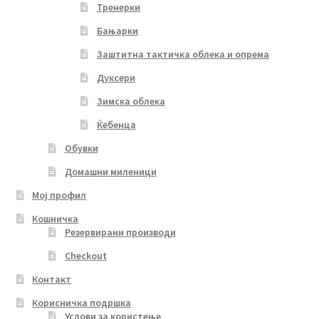
Тренерки
Бањарки
Заштитна тактичка облека и опрема
Дуксери
Зимска облека
Ќебенца
Обувки
Домашни миленици
Мој профил
Кошничка
Резервирани производи
Checkout
Контакт
Корисничка подршка
Услови за користење