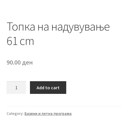
Топка на надувување
61 cm
90.00
ден
Топка
Add to cart
на
надувување
61
cm
Category:
Базени и летна програма
quantity