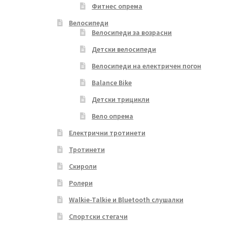
Фитнес опрема
Велосипеди
Велосипеди за возрасни
Детски велосипеди
Велосипеди на електричен погон
Balance Bike
Детски трицикли
Вело опрема
Електрични тротинети
Тротинети
Скироли
Ролери
Walkie-Talkie и Bluetooth слушалки
Спортски стегачи