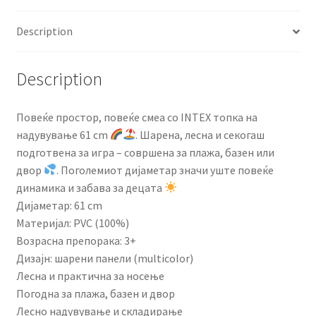
Description
Description
Повеќе простор, повеќе смеа со INTEX топка на
надувување 61 cm
. Шарена, лесна и секогаш
подготвена за игра – совршена за плажа, базен или
двор
. Поголемиот дијаметар значи уште повеќе
динамика и забава за децата
Дијаметар: 61 cm
Материјал: PVC (100%)
Возрасна препорака: 3+
Дизајн: шарени панели (multicolor)
Лесна и практична за носење
Погодна за плажа, базен и двор
Лесно надувување и складирање