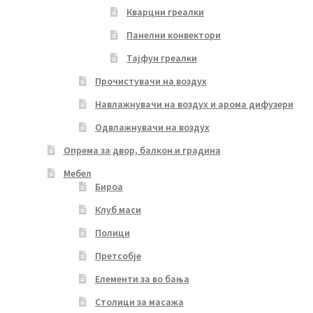
Кварцни греалки
Панелни конвектори
Тајфун греалки
Прочистувачи на воздух
Навлажнувачи на воздух и арома дифузери
Одвлажнувачи на воздух
Опрема за двор, балкон и градина
Мебел
Бироа
Клуб маси
Полици
Претсобје
Елементи за во бања
Столици за масажа