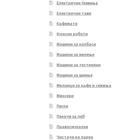
Електрични ѓезвиња
Електрични тави
Кафемати
Кујнски роботи
Машини за колбаси
Машини за мелење
Машини за тестенини
Машини за шиење
Мелници за кафе и семиња
Миксери
Пегли
Пекачи за леб
Правосмукалки
Чистачи на пареа