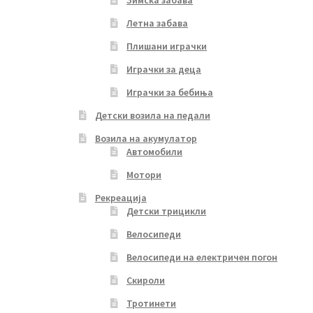
Летна забава
Плишани играчки
Играчки за деца
Играчки за бебиња
Детски возила на педали
Возила на акумулатор
Автомобили
Мотори
Рекреација
Детски трицикли
Велосипеди
Велосипеди на електричен погон
Скироли
Тротинети