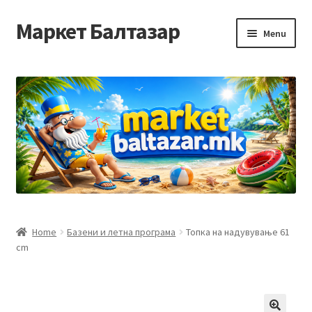
Маркет Балтазар
Skip
Skip
Menu
to
to
navigation
content
Home
Checkout
Homepage
Privacy Policy
Достава и начин на плаќање
Home
Базени и летна програма
Топка на надувување 61
cm
Контакт
Корисничка подршка