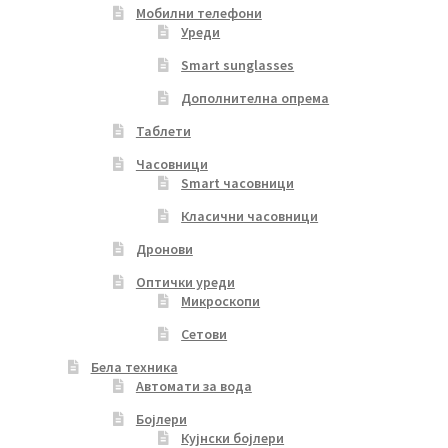
Мобилни телефони
Уреди
Smart sunglasses
Дополнителна опрема
Таблети
Часовници
Smart часовници
Класични часовници
Дронови
Оптички уреди
Микроскопи
Сетови
Бела техника
Автомати за вода
Бојлери
Кујнски бојлери