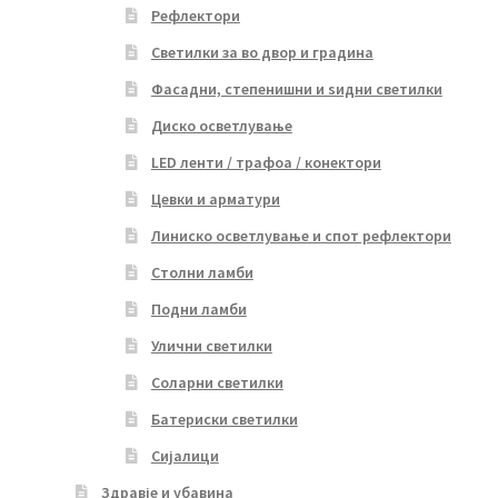
Рефлектори
Светилки за во двор и градина
Фасадни, степенишни и ѕидни светилки
Диско осветлување
LED ленти / трафоа / конектори
Цевки и арматури
Линиско осветлување и спот рефлектори
Столни ламби
Подни ламби
Улични светилки
Соларни светилки
Батериски светилки
Сијалици
Здравје и убавина