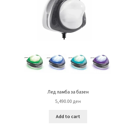
may
be
chosen
on
the
product
page
Лед ламба за базен
5,490.00
ден
Add to cart