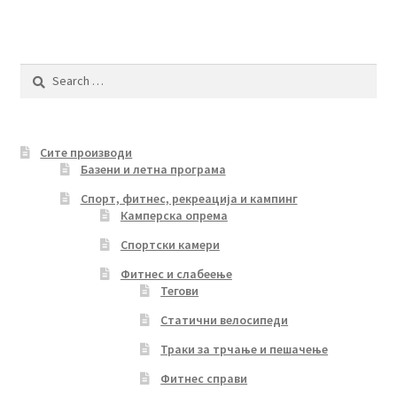
Search
for:
Сите производи
Базени и летна програма
Спорт, фитнес, рекреација и кампинг
Камперска опрема
Спортски камери
Фитнес и слабеење
Тегови
Статични велосипеди
Траки за трчање и пешачење
Фитнес справи