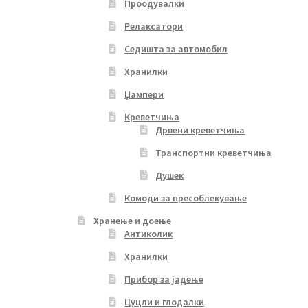
Проодувалки
Релаксатори
Седишта за автомобил
Хранилки
Џампери
Креветчиња
Дрвени креветчиња
Транспортни креветчиња
Душек
Комоди за пресоблекување
Хранење и доење
Антиколик
Хранилки
Прибор за јадење
Цуцли и глодалки