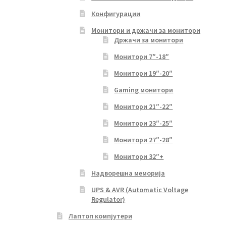
Конфигурации
Монитори и држачи за монитори
Држачи за монитори
Монитори 7″-18″
Монитори 19″-20″
Gaming монитори
Монитори 21″-22″
Монитори 23″-25″
Монитори 27″-28″
Монитори 32″+
Надворешна меморија
UPS & AVR (Automatic Voltage
Regulator)
Лаптоп компјутери