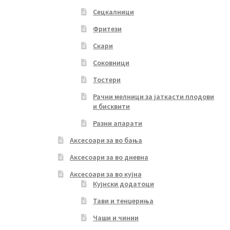
Сецкалници
Фритези
Скари
Соковници
Тостери
Рачни мелници за јаткасти плодови
и бисквити
Разни апарати
Аксесоари за во бања
Аксесоари за во дневна
Аксесоари за во кујна
Кујнски додатоци
Тави и тенџериња
Чаши и чинии