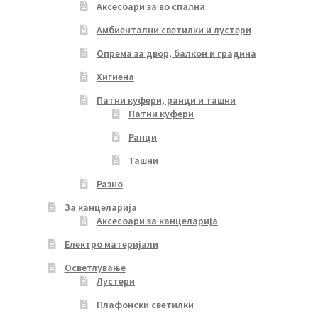
Аксесоари за во спална
Амбиентални светилки и лустери
Опрема за двор, балкон и градина
Хигиена
Патни куфери, ранци и ташни
Патни куфери
Ранци
Ташни
Разно
За канцеларија
Аксесоари за канцеларија
Електро материјали
Осветлување
Лустери
Плафонски светилки