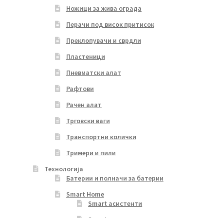
Ножици за жива ограда
Перачи под висок притисок
Преклопувачи и сврдли
Пластеници
Пневматски алат
Рафтови
Рачен алат
Трговски ваги
Транспортни колички
Тримери и пили
Технологија
Батерии и полначи за батерии
Smart Home
Smart асистенти