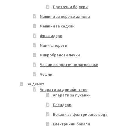
Проточни бојлери
Машини за перење алишта
Машини за садови
Фрижидери
Мини шпорети
Микробранови печки
Чешми со проточно загревање
Чешми
За домот
Апарати за домаќинство
Апарати за пуканки
Блендери
Бокали за филтрирање вода
Електрични бокали