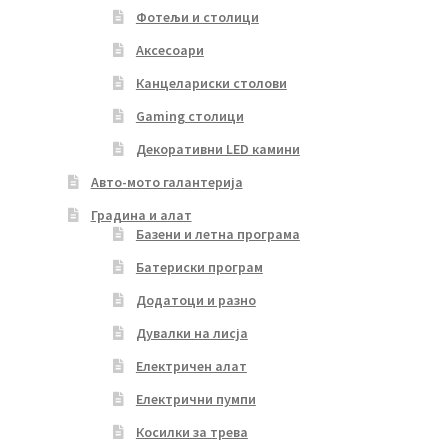
Фотељи и столици
Аксесоари
Канцелариски столови
Gaming столици
Декоративни LED камини
Авто-мото галантерија
Градина и алат
Базени и летна програма
Батериски програм
Додатоци и разно
Дувалки на лисја
Електричен алат
Електрични пумпи
Косилки за трева