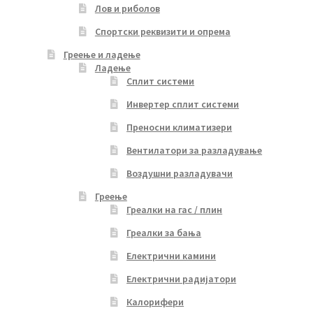
Лов и риболов
Спортски реквизити и опрема
Греење и ладење
Ладење
Сплит системи
Инвертер сплит системи
Преносни климатизери
Вентилатори за разладување
Воздушни разладувачи
Греење
Греалки на гас / плин
Греалки за бања
Електрични камини
Електрични радијатори
Калорифери