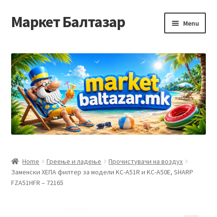
Маркет Балтазар
Skip
Skip
Menu
to
to
navigation
content
Home
Checkout
Homepage
Privacy Policy
Достава и начин на плаќање
Home
Греење и ладење
Прочистувачи на воздух
Заменски ХЕПА филтер за модели KC-A51R и KC-A50E, SHARP
Контакт
FZA51HFR – 72165
Корисничка подршка