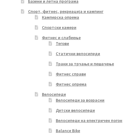
Базени и летна програма
Спорт, фитнес, рекреација и кампинг
Камперска опрема
Спортски камери
Фитнес и слабеење
Тегови
Статични велосипеди
Траки за трчање и пешачење
Фитнес справи
Фитнес опрема
Велосипеди
Велосипеди за возрасни
Детски велосипеди
Велосипеди на електричен погон
Balance Bike