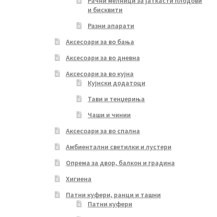
Рачни мелници за јаткасти плодови
и бисквити
Разни апарати
Аксесоари за во бања
Аксесоари за во дневна
Аксесоари за во кујна
Кујнски додатоци
Тави и тенџериња
Чаши и чинии
Аксесоари за во спална
Амбиентални светилки и лустери
Опрема за двор, балкон и градина
Хигиена
Патни куфери, ранци и ташни
Патни куфери