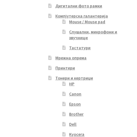
Дигитални фото рамки
Компјутерска галантерија
Mouse / Mouse pad
Слушалки, микрофони и
звучници
Тастатури
Мрежна опрема
Принтери
Тонери и кертриџи
HP
Canon
Epson
Brother
Dell
Kyocera