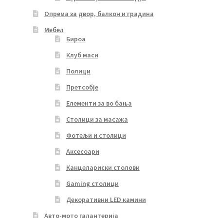
Опрема за двор, балкон и градина
Мебел
Бироа
Клуб маси
Полици
Претсобје
Елементи за во бања
Столици за масажа
Фотељи и столици
Аксесоари
Канцелариски столови
Gaming столици
Декоративни LED камини
Авто-мото галантерија