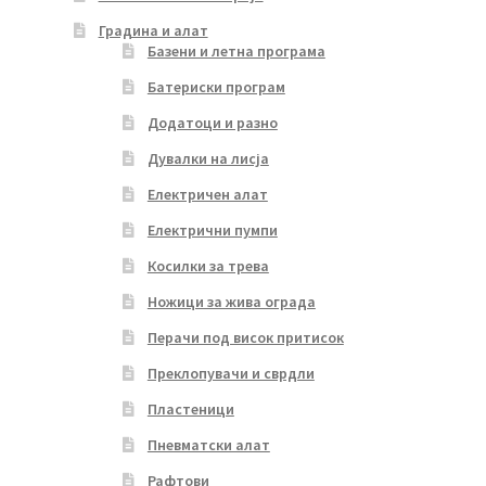
Градина и алат
Базени и летна програма
Батериски програм
Додатоци и разно
Дувалки на лисја
Електричен алат
Електрични пумпи
Косилки за трева
Ножици за жива ограда
Перачи под висок притисок
Преклопувачи и сврдли
Пластеници
Пневматски алат
Рафтови