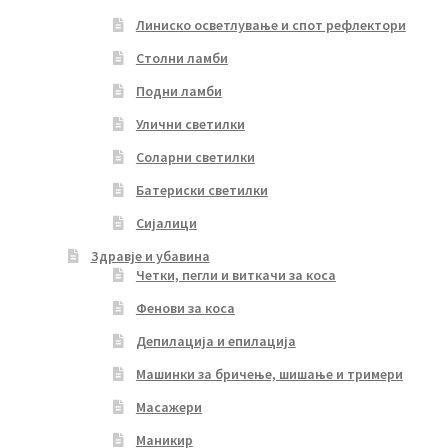
Линиско осветлување и спот рефлектори
Столни ламби
Подни ламби
Улични светилки
Соларни светилки
Батериски светилки
Сијалици
Здравје и убавина
Четки, пегли и виткачи за коса
Фенови за коса
Депилација и епилација
Машинки за бричење, шишање и тримери
Масажери
Маникир