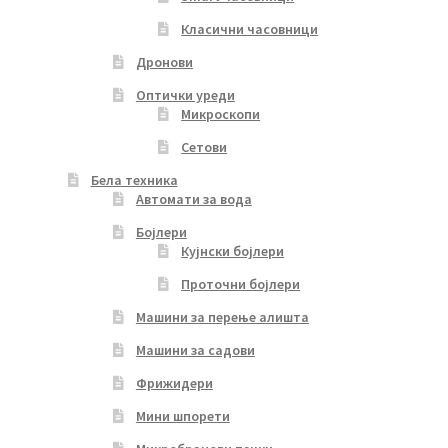
Класични часовници
Дронови
Оптички уреди
Микроскопи
Сетови
Бела техника
Автомати за вода
Бојлери
Кујнски бојлери
Проточни бојлери
Машини за перење алишта
Машини за садови
Фрижидери
Мини шпорети