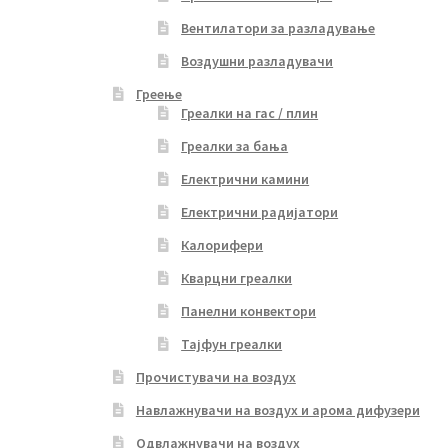
Вентилатори за разладување
Воздушни разладувачи
Греење
Греалки на гас / плин
Греалки за бања
Електрични камини
Електрични радијатори
Калорифери
Кварцни греалки
Панелни конвектори
Тајфун греалки
Прочистувачи на воздух
Навлажнувачи на воздух и арома дифузери
Одвлажнувачи на воздух