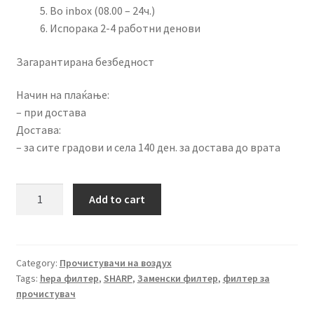
Во inbox (08.00 – 24ч.)
Испорака 2-4 работни денови
Загарантирана безбедност
Начин на плаќање:
– при достава
Достава:
– за сите градови и села 140 ден. за достава до врата
Заменски
Add to cart
ХЕПА
филтер
за
модели
Category:
Прочистувачи на воздух
Tags:
hepa филтер
,
SHARP
,
Заменски филтер
,
филтер за
KC-
прочистувач
A51R
и