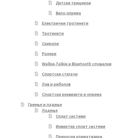
Детски трицикли
Вело опрема
Електрични тротинети
Тротинети
Скироли
Ролери
Walkie-Talkie и Bluetooth слушалки
Спортски стегачи
Лов и риболов
Спортски реквизити и опрема
Греење и ладење
Ладење
Сплит системи
Инвертер сплит системи
Преносни климатизери