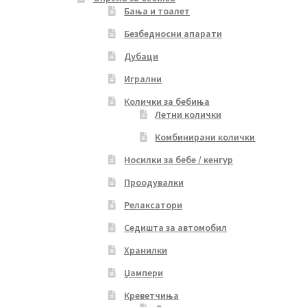
Бања и тоалет
Безбедносни апарати
Дубаци
Игрални
Колички за бебиња
Летни колички
Комбинирани колички
Носилки за бебе / кенгур
Проодувалки
Релаксатори
Седишта за автомобил
Хранилки
Џампери
Креветчиња