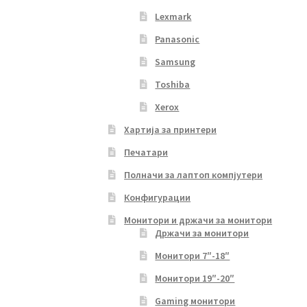
Lexmark
Panasonic
Samsung
Toshiba
Xerox
Хартија за принтери
Печатари
Полначи за лаптоп компјутери
Конфигурации
Монитори и држачи за монитори
Држачи за монитори
Монитори 7″-18″
Монитори 19″-20″
Gaming монитори