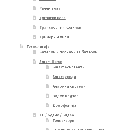
Рачен алат
Трговски ваги
Транспортни колички
Тримери и пили
Технологија
Батерии и полначи за батерии
Smart Home
Smart асистенти
Smart уреди
Алармни системи
Видео надзор
Домофонија
ТВ / Аудио / Видео
Телевизори
SOUNDBAR & домашни кина