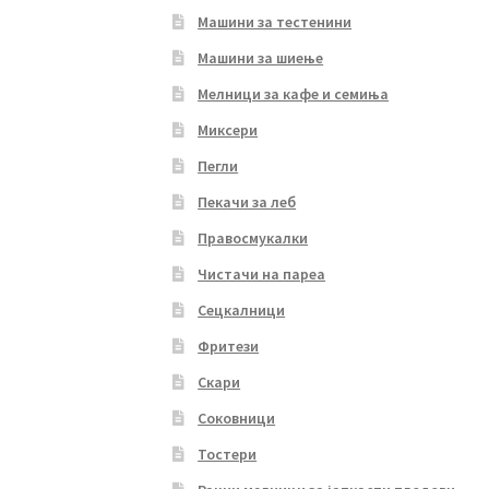
Машини за тестенини
Машини за шиење
Мелници за кафе и семиња
Миксери
Пегли
Пекачи за леб
Правосмукалки
Чистачи на пареа
Сецкалници
Фритези
Скари
Соковници
Тостери