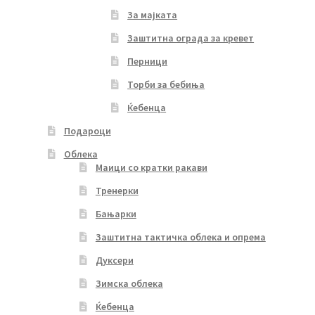
За мајката
Заштитна ограда за кревет
Перници
Торби за бебиња
Ќебенца
Подароци
Облека
Маици со кратки ракави
Тренерки
Бањарки
Заштитна тактичка облека и опрема
Дуксери
Зимска облека
Ќебенца