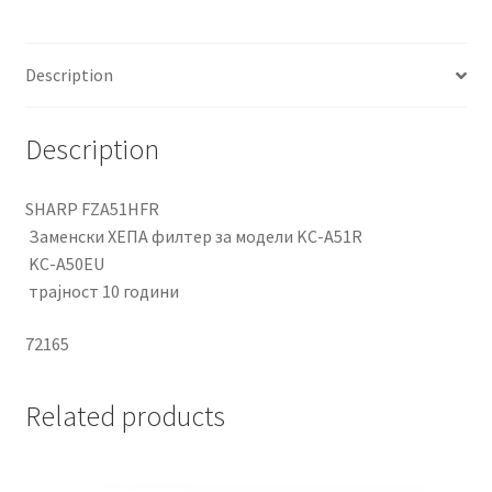
KC-
A50E,
Description
SHARP
FZA51HFR
-
Description
72165
quantity
SHARP FZA51HFR
Заменски ХЕПА филтер за модели KC-A51R
KC-A50EU
трајност 10 години
72165
Related products