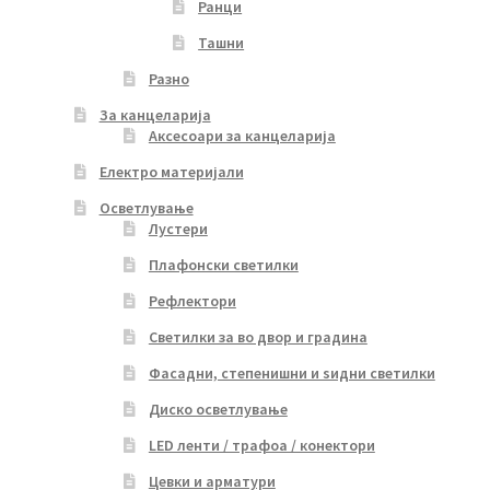
Ранци
Ташни
Разно
За канцеларија
Аксесоари за канцеларија
Електро материјали
Осветлување
Лустери
Плафонски светилки
Рефлектори
Светилки за во двор и градина
Фасадни, степенишни и ѕидни светилки
Диско осветлување
LED ленти / трафоа / конектори
Цевки и арматури