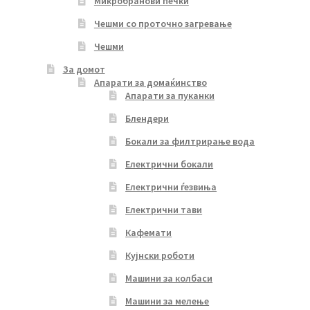
Микробранови печки
Чешми со проточно загревање
Чешми
За домот
Апарати за домаќинство
Апарати за пуканки
Блендери
Бокали за филтрирање вода
Електрични бокали
Електрични ѓезвиња
Електрични тави
Кафемати
Кујнски роботи
Машини за колбаси
Машини за мелење