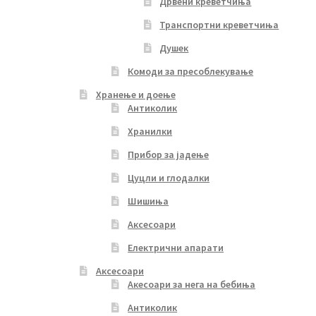
Дрвени креветчиња
Транспортни креветчиња
Душек
Комоди за пресоблекување
Хранење и доење
Антиколик
Хранилки
Прибор за јадење
Цуцли и глодалки
Шишиња
Аксесоари
Електрични апарати
Аксесоари
Акесоари за нега на бебиња
Антиколик