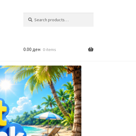
Search
Search
for:
0.00
ден
0 items