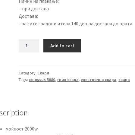
Начин на плаќање:
– при достава
Достава:
– за сите градови и села 140 ден. за достава до врата
Електрична
Add to cart
скара
Colossus
CSS-
5080
Category:
Скари
Tags:
colossus 5080
,
грил скара
,
електрична скара
,
скара
quantity
scription
моќност 2000w