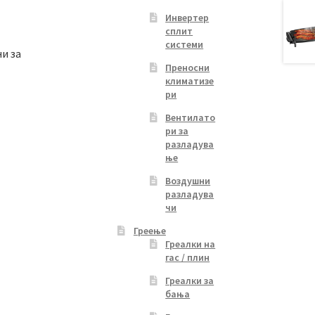
Инвертер
сплит
системи
ни за
Преносни
климатизе
ри
Вентилато
ри за
разладува
ње
Воздушни
разладува
чи
Греење
Греалки на
гас / плин
Греалки за
бања