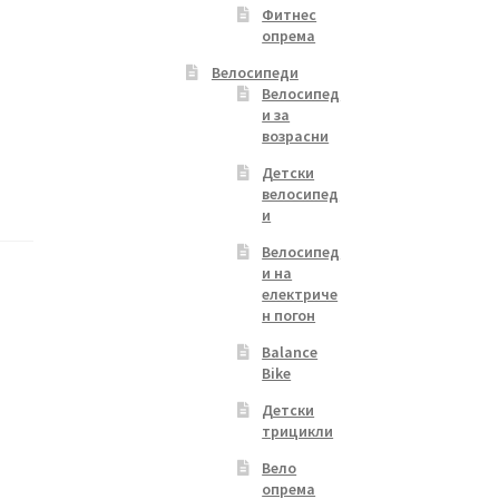
Фитнес
опрема
Велосипеди
Велосипед
и за
возрасни
Детски
велосипед
и
Велосипед
и на
електриче
н погон
Balance
Bike
Детски
трицикли
Вело
опрема