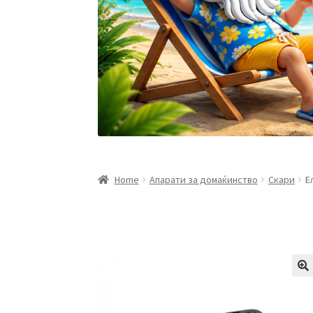
Home
Апарати за домаќинство
Скари
Е