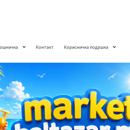
ошничка
Контакт
Корисничка подршка
става и начин на плаќање
Контакт
Корисничка подршка
а на производ
Сите производи
Услови за користење