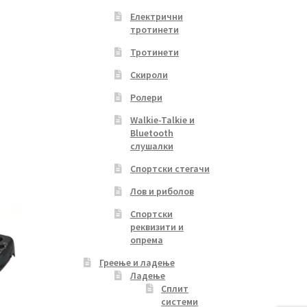
Електрични
тротинети
Тротинети
Скироли
Ролери
Walkie-Talkie и
Bluetooth
слушалки
Спортски стегачи
Лов и риболов
Спортски
реквизити и
опрема
Греење и ладење
Ладење
Сплит
системи