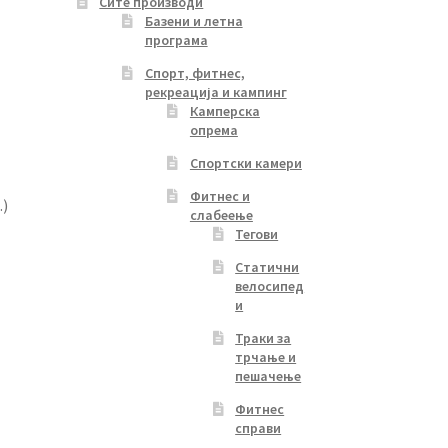
Сите производи
Базени и летна
програма
Спорт, фитнес,
рекреација и кампинг
Камперска
опрема
Спортски камери
Фитнес и
.)
слабеење
Тегови
Статични
велосипед
и
Траки за
трчање и
пешачење
Фитнес
справи