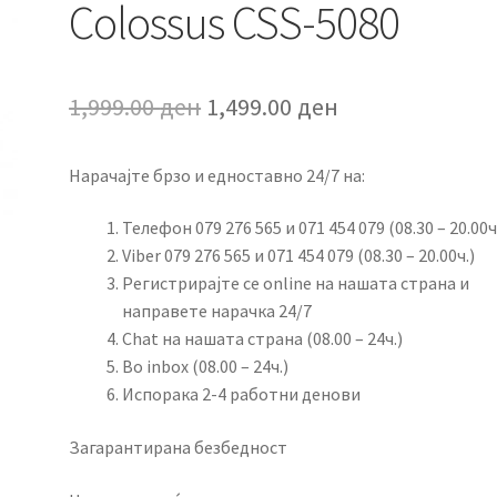
Colossus CSS-5080
Original
Current
1,999.00
ден
1,499.00
ден
price
price
Нарачајте брзо и едноставно 24/7 на:
was:
is:
1,999.00 ден.
1,499.00 ден.
Телефон 079 276 565 и 071 454 079 (08.30 – 20.00ч
Viber 079 276 565 и 071 454 079 (08.30 – 20.00ч.)
Регистрирајте се online на нашата страна и
направете нарачка 24/7
Chat на нашата страна (08.00 – 24ч.)
Во inbox (08.00 – 24ч.)
Испорака 2-4 работни денови
Загарантирана безбедност