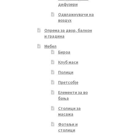
дифузери
Одвлажнувачи на
воздух
Опрема за двор, балкон
и градина
Мебел
Бироа
Клуб маси
Полици
Претсобје
Елементи за во
бања
Столици за
масажа
Фотељи и
столици