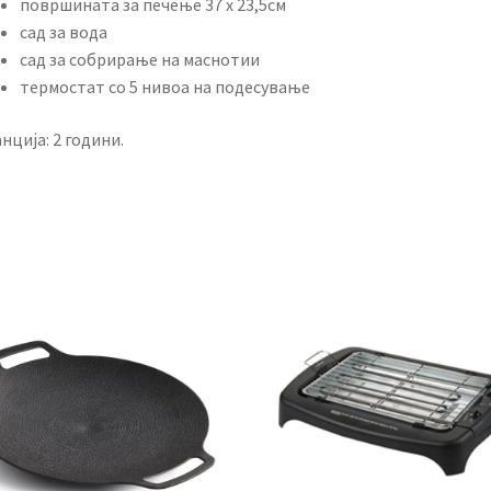
површината за печење 37 х 23,5см
сад за вода
сад за собрирање на маснотии
термостат со 5 нивоа на подесување
нција: 2 години.