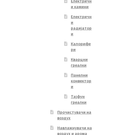
Електричн
и камини
Електричн
и
радијатор
и
Калорифе
ри
Кварцни
греалки
Панелни
конвектор
и
Тајфун
греалки
Прочистувачи на
воздух
Навлажнувачи на
воздух и арома