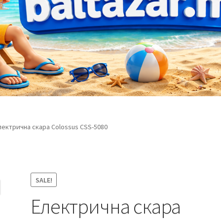
лектрична скара Colossus CSS-5080
SALE!
Електрична скара